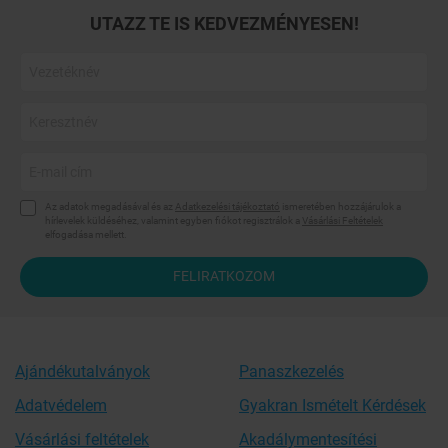
UTAZZ TE IS KEDVEZMÉNYESEN!
Az adatok megadásával és az
Adatkezelési tájékoztató
ismeretében hozzájárulok a
hírlevelek küldéséhez, valamint egyben fiókot regisztrálok a
Vásárlási Feltételek
elfogadása mellett.
FELIRATKOZOM
Ajándékutalványok
Panaszkezelés
Adatvédelem
Gyakran Ismételt Kérdések
Vásárlási feltételek
Akadálymentesítési