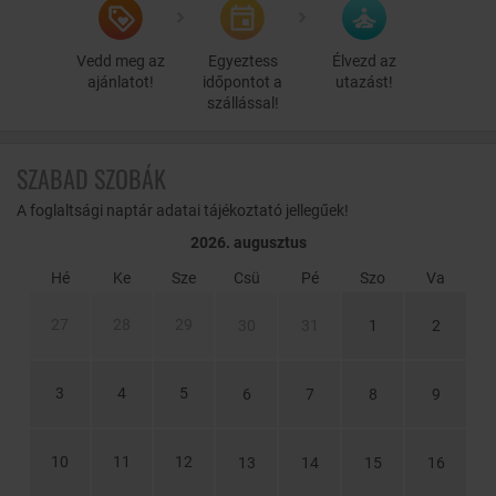
Vedd meg az
Egyeztess
Élvezd az
ajánlatot!
időpontot a
utazást!
szállással!
SZABAD SZOBÁK
A foglaltsági naptár adatai tájékoztató jellegűek!
2026. augusztus
Hé
Ke
Sze
Csü
Pé
Szo
Va
27
28
29
30
31
1
2
3
4
5
6
7
8
9
10
11
12
13
14
15
16