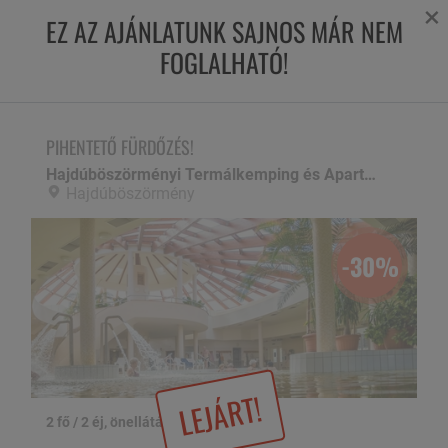
×
EZ AZ AJÁNLATUNK SAJNOS MÁR NEM
FOGLALHATÓ!
PIHENTETŐ FÜRDŐZÉS!
Hajdúböszörményi Termálkemping és Apartman,
Hajdúböszörmény
PIHENTETŐ FÜRDŐZÉS!
Hajdúböszörményi Termálkemping és Apartman
Hajdúböszörmény
-30%
LEJÁRT!
2 fő / 2 éj, önellátással