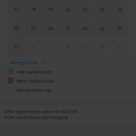
17
18
19
20
21
22
23
24
25
26
27
28
29
30
31
1
2
3
4
5
6
Jelmagyarázat
Van szabad szoba
Nincs szabad szoba
Nem érvényes nap
NTAK regisztrációs szám: KE19008336
NTAK szerinti besorolás: Kemping