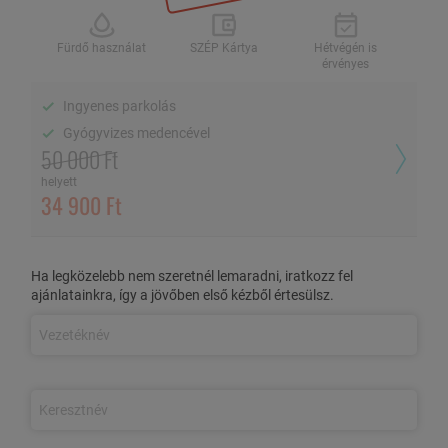
1 / 24
Fürdő használat
SZÉP Kártya
Hétvégén is
2 fő / 2 éj, önellátással
érvényes
Ingyenes parkolás
Fürdő használat
Gyógyvizes medencével
SZÉP Kártya
Hétvégén is érvényes
50 000 Ft
Ingyenes parkolás
helyett
34 900 Ft
Gyógyvizes medencével
AZ AJÁNLAT TARTALMA
Ha legközelebb nem szeretnél lemaradni, iratkozz fel
ajánlatainkra, így a jövőben első kézből értesülsz.
3 nap/2 éjszaka szállás 2 fő részére
jól felszerelt stúdióban,
önellátással
A stúdiók felszereltsége: franciaágy vagy 2 db egyszemélyes
ágy, zuhanyzós fürdőszoba, klíma (felár ellenében),
síkképernyős TV, saját felszerelt konyhai rész (mikró, kávéfőző,
hűtőszekrény, vízforraló, evőeszközök, edények stb.)
Közvetlen átjárás
a Bocskai Gyógyfürdőbe
, ahol
korlátlan