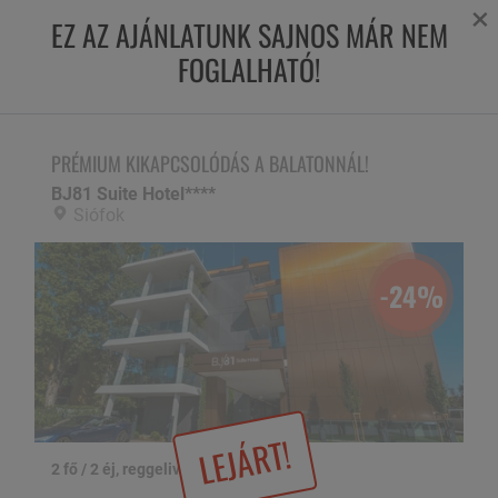
×
EZ AZ AJÁNLATUNK SAJNOS MÁR NEM
FOGLALHATÓ!
PRÉMIUM KIKAPCSOLÓDÁS A BALATONNÁL!
BJ81 Suite Hotel****,
Siófok
PRÉMIUM KIKAPCSOLÓDÁS A BALATONNÁL!
BJ81 Suite Hotel****
Siófok
-24%
LEJÁRT!
2 fő / 2 éj, reggelivel
1 / 28