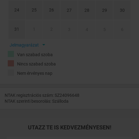
24
25
26
27
28
29
30
31
1
2
3
4
5
6
Jelmagyarázat
Van szabad szoba
Nincs szabad szoba
Nem érvényes nap
NTAK regisztrációs szám: SZ24096648
NTAK szerinti besorolás: Szálloda
UTAZZ TE IS KEDVEZMÉNYESEN!