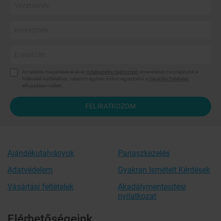
Az adatok megadásával és az
Adatkezelési tájékoztató
ismeretében hozzájárulok a
hírlevelek küldéséhez, valamint egyben fiókot regisztrálok a
Vásárlási Feltételek
elfogadása mellett.
FELIRATKOZOM
Ajándékutalványok
Panaszkezelés
Adatvédelem
Gyakran Ismételt Kérdések
Vásárlási feltételek
Akadálymentesítési
nyilatkozat
Elérhetőségeink