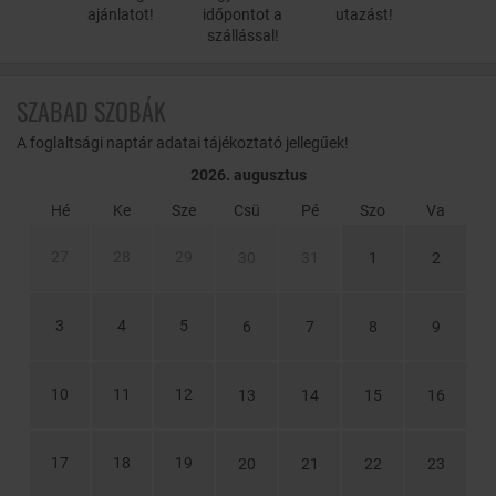
ajánlatot!
időpontot a
utazást!
szállással!
SZABAD SZOBÁK
A foglaltsági naptár adatai tájékoztató jellegűek!
2026. augusztus
Hé
Ke
Sze
Csü
Pé
Szo
Va
27
28
29
30
31
1
2
3
4
5
6
7
8
9
10
11
12
13
14
15
16
17
18
19
20
21
22
23