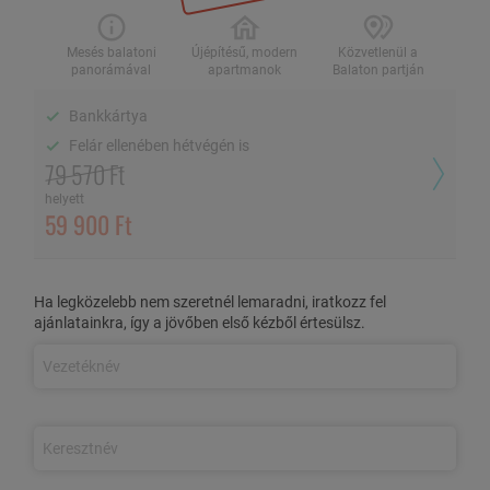
2 fő / 2 éj, reggelivel
Mesés balatoni
Újépítésű, modern
Közvetlenül a
panorámával
apartmanok
Balaton partján
Bankkártya
Mesés balatoni
Újépítésű, modern
Közvetlenül a Balaton
panorámával
apartmanok
partján
Felár ellenében hétvégén is
79 570 Ft
Bankkártya
helyett
59 900 Ft
Felár ellenében hétvégén is
Ha legközelebb nem szeretnél lemaradni, iratkozz fel
Ébredjen Siófok legújabb szálláshelyén a Balaton nyugalmára és
ajánlatainkra, így a jövőben első kézből értesülsz.
adja át magát egy minőségi pihenésnek!
AZ AJÁNLAT TARTALMA
3 nap/2 éjszaka szállás 2 fő részére
prémium Superior
apartmanban