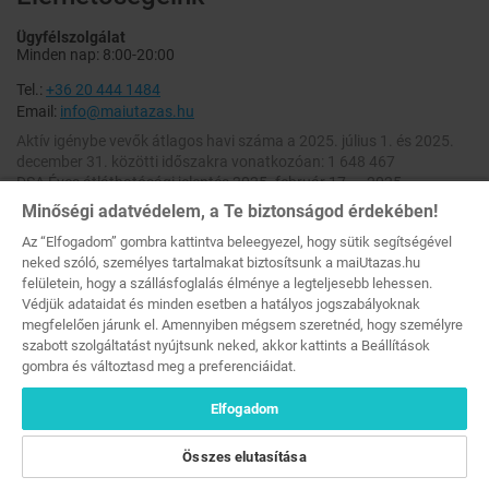
Ügyfélszolgálat
Minden nap: 8:00-20:00
Tel.:
+36 20 444 1484
Email:
info@maiutazas.hu
Aktív igénybe vevők átlagos havi száma a 2025. július 1. és 2025.
december 31. közötti időszakra vonatkozóan: 1 648 467
DSA Éves átláthatósági jelentés 2025. február 17. – 2025.
december 31. [
Letöltés
]
Minőségi adatvédelem, a Te biztonságod érdekében!
DSA Éves átláthatósági jelentés 2024. február 17. – 2025. február
Az “Elfogadom” gombra kattintva beleegyezel, hogy sütik segítségével
16. [
Letöltés
]
neked szóló, személyes tartalmakat biztosítsunk a maiUtazas.hu
felületein, hogy a szállásfoglalás élménye a legteljesebb lehessen.
A weboldalon feltüntetett kedvezmények a szállások napi szobaáraiból (rack
Védjük adataidat és minden esetben a hatályos jogszabályoknak
rate) számolódnak.
megfelelően járunk el. Amennyiben mégsem szeretnéd, hogy személyre
Minden Jog Fenntartva © 2026 maiutazas.hu (MKEH Engedélyszám: U-
szabott szolgáltatást nyújtsunk neked, akkor kattints a Beállítások
002044 [Szallas Group Zrt.])
gombra és változtasd meg a preferenciáidat.
-24%
-24%
Elfogadom
79 570 Ft
79 570 Ft
59 900 Ft
59 900 Ft
LEJÁRT!
LEJÁRT!
2 fő / 2 éj, reggelivel
2 fő / 2 éj, reggelivel
Összes elutasítása