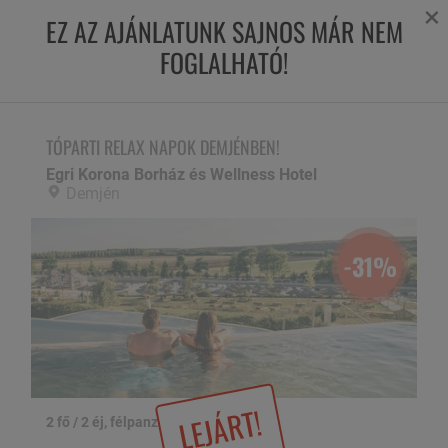
×
EZ AZ AJÁNLATUNK SAJNOS MÁR NEM
FOGLALHATÓ!
TÓPARTI RELAX NAPOK DEMJÉNBEN!
Egri Korona Borház és Wellness Hotel,
Demjén
TÓPARTI RELAX NAPOK DEMJÉNBEN!
Egri Korona Borház és Wellness Hotel
Demjén
-31%
LEJÁRT!
2 fő / 2 éj, félpanzióval
1 / 45