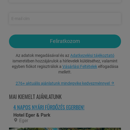
fürdőbe
a szobafoglalás időtartama alatt
Wellness részleg korlátlan használata:
szabadtéri termál vizes
medence, fedett élménymedence, fedett gyerekmedence, finn
szauna, sókamra, aromakabin, merülő medence
Személyenként egy alkalommal választható: 500 Ft
értékű
italkupon VAGY
500 Ft értékű
masszázskupon
Feliratkozom
Ingyenes parkolás
Ingyenes wifi internet elérhetőség a szálloda területén
Az adatok megadásával és az
Adatkezelési tájékoztató
ismeretében hozzájárulok a hírlevelek küldéséhez, valamint
egyben fiókot regisztrálok a
Vásárlási Feltételek
elfogadása
Gyermekkedvezmények
(szülőkkel egy szobában, helyszínen
mellett.
fizetendőek):
0-3,99 év között: ingyenes
276+ aktuális ajánlatunk mindegyike kedvezménnyel
4-17,99 év között: 16.500 Ft/fő/éj
MAI KIEMELT AJÁNLATUNK
Harmadik felnőtt 18 éves kortól: 18.725 Ft/fő/éj
4 NAPOS NYÁRI FÜRDŐZÉS EGERBEN!
Felárak
(helyszínen fizetendőek):
Hotel Eger & Park
Eger
Éjszaka hosszabbítás: 37.450 Ft/2 fő/éj