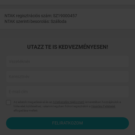
NTAK regisztrációs szám: SZ19000457
NTAK szerinti besorolás: Szálloda
UTAZZ TE IS KEDVEZMÉNYESEN!
Az adatok megadásával és az
Adatkezelési tájékoztató
ismeretében hozzájárulok a
hírlevelek küldéséhez, valamint egyben fiókot regisztrálok a
Vásárlási Feltételek
elfogadása mellett.
FELIRATKOZOM