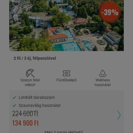
Főszezoni felár (2026.07.03.-08.31.): 16.000 Ft/2 fő/éj
-39%
Tófürdőre néző vendégházi szoba felára: 5.000 Ft/szoba/éj
Vine Garden szárnyban történő felhasználás/Vine Garden
szoba felára: 12.500 Ft/szoba/éj
Idegenforgalmi adó: 600 Ft/fő/éj (18 éves kortól)
ÉRVÉNYESSÉG ÉS FIZETÉS
2 fő / 3 éj, félpanzióval
Az utalvány felhasználható: 2026. december 23-ig kizárólag
hétköznapokon (vasárnaptól péntekig). Főszezonban
(2026.07.03.-08.31.) felár ellenében, a szállodával előre egyeztetett
időpontban, a szabad helyek függvényében, írásos visszaigazolás
Szezon felár
Fürdőbelépő
Wellness
nélkül!
használat
alapján. Kivéve: 2026.10.22.-11.01. között, valamint hétvégéken és
a szálloda által meghatározott egyéb kizárt időszakokban.
Limitált darabszám
Az ajánlat lefoglalása után a teljes vételárat azonnal ki kell fizetni.
Szaunavilág használat
Fizetési lehetőségek:
224 600 Ft
134 900 Ft
Még 3 napig elérhető.