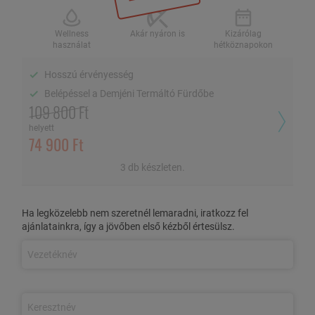
2 fő / 2 éj, félpanzióval
Wellness
Akár nyáron is
Kizárólag
használat
hétköznapokon
Hosszú érvényesség
Wellness használat
Akár nyáron is
Kizárólag
hétköznapokon
Belépéssel a Demjéni Termáltó Fürdőbe
109 800 Ft
Hosszú érvényesség
helyett
74 900 Ft
Belépéssel a Demjéni Termáltó Fürdőbe
3 db készleten.
AZ AJÁNLAT TARTALMA
Ha legközelebb nem szeretnél lemaradni, iratkozz fel
3 nap/2 éjszaka szállás
2 fő részére
az Egri Korona Borház
ajánlatainkra, így a jövőben első kézből értesülsz.
vendégházaiban vagy a Wellness Hotelben (foglaltság
függvénye),
kizárólag hétköznapokon
Bőséges
büféreggeli
Svédasztalos vagy menüválasztásos vacsora
(létszám
függvényében)
Belépés a
Borház területén található
Demjéni Termáltó