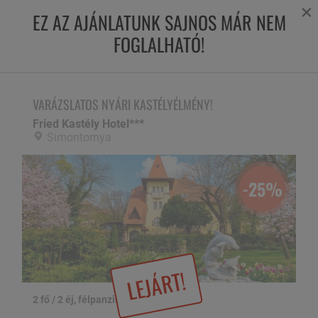
×
EZ AZ AJÁNLATUNK SAJNOS MÁR NEM
FOGLALHATÓ!
VARÁZSLATOS NYÁRI KASTÉLYÉLMÉNY!
Fried Kastély Hotel***,
Simontornya
VARÁZSLATOS NYÁRI KASTÉLYÉLMÉNY!
Fried Kastély Hotel***
Simontornya
-25%
LEJÁRT!
2 fő / 2 éj, félpanzióval
1 / 24