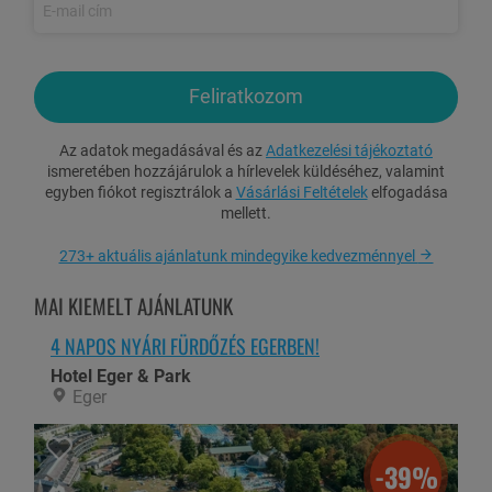
Kardio edzőterem használata: szobabicikli, ellipszis tréner,
futópad
Biliárd, pingpong a Karolina Teremben
Fürdőköpeny használat
Feliratkozom
Csodálatos kastélypark madárcsicsergéssel
Az adatok megadásával és az
Adatkezelési tájékoztató
Korlátlan internet használat
ismeretében hozzájárulok a hírlevelek küldéséhez, valamint
Transzfer a vasútállomásról
egyben fiókot regisztrálok a
Vásárlási Feltételek
elfogadása
mellett.
Felárak:
273+ aktuális ajánlatunk mindegyike kedvezménnyel
Éjszaka hosszabbítás: 28.450 Ft/2 fő/éj
MAI KIEMELT AJÁNLATUNK
Hétvégi felár: 23.200 Ft/utalvány (péntek és/vagy szombat
éjszaka)
4 NAPOS NYÁRI FÜRDŐZÉS EGERBEN!
Főszezoni felár (2026.07.01.-08.31.): 3.600 Ft/2 fő/éj
(helyszínen fizetendő)
Hotel Eger & Park
Eger
Idegenforgalmi adó: 400 Ft/fő/éj (18 éves kortól)
-39%
ÉRVÉNYESSÉG ÉS FIZETÉS