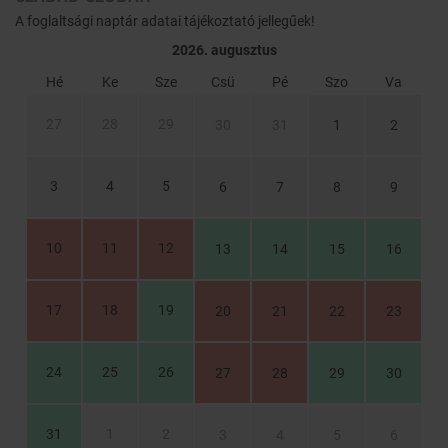
A foglaltsági naptár adatai tájékoztató jellegűek!
2026. augusztus
Hé
Ke
Sze
Csü
Pé
Szo
Va
27
28
29
30
31
1
2
3
4
5
6
7
8
9
10
11
12
13
14
15
16
17
18
19
20
21
22
23
24
25
26
27
28
29
30
31
1
2
3
4
5
6