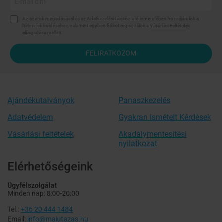
Az adatok megadásával és az
Adatkezelési tájékoztató
ismeretében hozzájárulok a
hírlevelek küldéséhez, valamint egyben fiókot regisztrálok a
Vásárlási Feltételek
elfogadása mellett.
FELIRATKOZOM
Ajándékutalványok
Panaszkezelés
Adatvédelem
Gyakran Ismételt Kérdések
Vásárlási feltételek
Akadálymentesítési
nyilatkozat
Elérhetőségeink
Ügyfélszolgálat
Minden nap: 8:00-20:00
Tel.:
+36 20 444 1484
Email:
info@maiutazas.hu