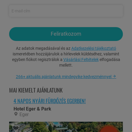
relax szoba
Személyenként egy alkalommal
45 perces relaxáló zene- és
fényterápiás sóbarlang használat
Ingyenes
játékterem
használat
Feliratkozom
Ingyenes WiFi
Ingyenes parkolás
Az adatok megadásával és az
Adatkezelési tájékoztató
ismeretében hozzájárulok a hírlevelek küldéséhez, valamint
Gyermekkedvezmények
(szülőkkel egy szobában)
:
egyben fiókot regisztrálok a
Vásárlási Feltételek
elfogadása
mellett.
0-3,99 év között: ingyenes (babaágyban vagy szülővel egy
ágyban, a felnőtt létszámmal megegyező gyermeklétszámig)
266+ aktuális ajánlatunk mindegyike kedvezménnyel
4-11,99 év között: 10.900 Ft/fő/éj
MAI KIEMELT AJÁNLATUNK
12 éves kortól: 15.450 Ft/fő/éj
Tetőtéri standard szobákban 2 felnőtt mellett maximum 2
4 NAPOS NYÁRI FÜRDŐZÉS EGERBEN!
gyermek elhelyezésére van lehetőség.
Hotel Eger & Park
Eger
Felárak:
Éjszaka hosszabbítás: 35.000 Ft/2 fő/éj