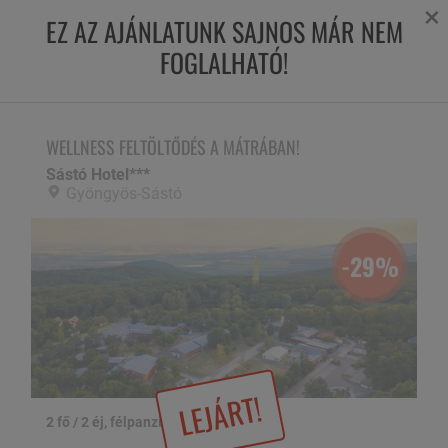
×
EZ AZ AJÁNLATUNK SAJNOS MÁR NEM
FOGLALHATÓ!
WELLNESS FELTÖLTŐDÉS A MÁTRÁBAN!
Sástó Hotel***,
Gyöngyös-Sástó
WELLNESS FELTÖLTŐDÉS A MÁTRÁBAN!
Sástó Hotel***
Gyöngyös-Sástó
-29%
LEJÁRT!
2 fő / 2 éj, félpanzióval
1 / 38