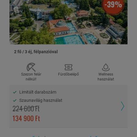
-39%
Hétvégi felár: 6.500 Ft/2 fő/éj (péntek és/vagy szombat
éjszaka)
Főszezoni felár (2026.06.22.-08.31.): 6.500 Ft/2 fő/éj
Földszinti szoba felára: 3.000 Ft/szoba/éj
Erkélyes szoba felára: 8.000 Ft/szoba/éj
Lakosztály felára: hétköznapokon 25.000 Ft/szoba/éj,
hétvégéken 34.800 Ft/szoba/éj
2 fő / 3 éj, félpanzióval
Idegenforgalmi adó 2025-ben: 650 Ft/fő/éj (18 éves kortól)
- Az idegenforgalmi adó mértéke 2026-ban változhat.
Szezon felár
Fürdőbelépő
Wellness
nélkül!
használat
ÉRVÉNYESSÉG ÉS FIZETÉS
Limitált darabszám
Az utalvány felhasználható: 2026. december 23-ig hétköznapokon.
Szaunavilág használat
Hétvégéken és főszezonban (2026.06.22.-08.31.) felár ellenében, a
224 600 Ft
szabad helyek függvényében, a szálláshellyel előre egyeztetett
időpontban, írásos visszaigazolás alapján. Kivéve:
134 900 Ft
2025.10.23.-11.02., 11.25.-12.14., 12.22.-2026.01.15.,
01.26.-02.12., 04.02.-12., 05.01.-03., 05.22.-25. és 10.23.-11.01.
között.