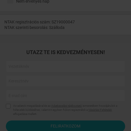
Nem érvényes nap
NTAK regisztrációs szám: SZ19000047
NTAK szerinti besorolás: Szálloda
UTAZZ TE IS KEDVEZMÉNYESEN!
Az adatok megadásával és az
Adatkezelési tájékoztató
ismeretében hozzájárulok a
hírlevelek küldéséhez, valamint egyben fiókot regisztrálok a
Vásárlási Feltételek
elfogadása mellett.
FELIRATKOZOM