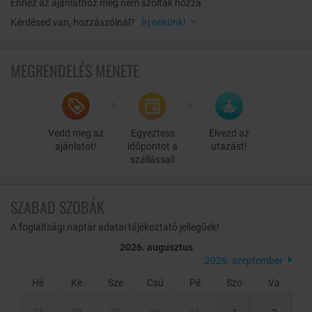
Ehhez az ajánlathoz még nem szóltak hozzá
Kérdésed van, hozzászólnál?
Írj nekünk!
MEGRENDELÉS MENETE
Vedd meg az
Egyeztess
Élvezd az
ajánlatot!
időpontot a
utazást!
szállással!
SZABAD SZOBÁK
A foglaltsági naptár adatai tájékoztató jellegűek!
2026. augusztus
2026. szeptember
Hé
Ke
Sze
Csü
Pé
Szo
Va