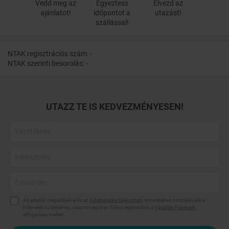
Vedd meg az
Egyeztess
Élvezd az
Látogatás a szarvasi Gyógyfürdőbe
ajánlatot!
időpontot a
utazást!
Sétahajókázás a Holt-Körösön
szállással!
Lovasprogramok szervezése
Piknikezés a szarvasi Arborétumban
Gokartozás Gyulán
Pálinkakóstolással, ebéddel egybekötött tárlatvezetés a Kondorosi
NTAK regisztrációs szám: -
csárdában
NTAK szerinti besorolás: -
UTAZZ TE IS KEDVEZMÉNYESEN!
Az adatok megadásával és az
Adatkezelési tájékoztató
ismeretében hozzájárulok a
hírlevelek küldéséhez, valamint egyben fiókot regisztrálok a
Vásárlási Feltételek
elfogadása mellett.