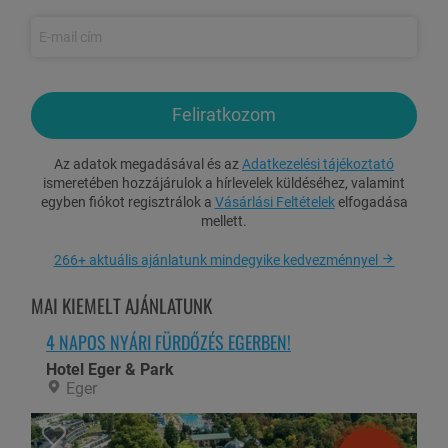
Külső-, belső melegvizes élménymedence
Külső-, belső gyógyvizes élménymedence
Kültéri gyógyvizes élménymedence
Panorámás finn szauna, gyógynövényes kabin, gőzkabin,
Feliratkozom
jégkút
Bio szauna (eltérő nyári és téli nyitvatartással)
Az adatok megadásával és az
Adatkezelési tájékoztató
Kültéri naturista szaunaház merülőmedencével (eltérő
ismeretében hozzájárulok a hírlevelek küldéséhez, valamint
nyári és téli nyitvatartással)
egyben fiókot regisztrálok a
Vásárlási Feltételek
elfogadása
Napozóterasz napozóágyakkal
mellett.
Fitness terem
266+ aktuális ajánlatunk mindegyike kedvezménnyel
Választható ajándék:
személyenként egy alkalommal
sóbarlang használat
VAGY
egy csésze kávé/tea a bárban
MAI KIEMELT AJÁNLATUNK
WiFi internet használat
4 NAPOS NYÁRI FÜRDŐZÉS EGERBEN!
Zárt parkoló használat
Hotel Eger & Park
Eger
Felárak
(helyszínen fizetendő):
Idegenforgalmi adó 2025-ben: 700 Ft/fő/éj (18 éves kortól)