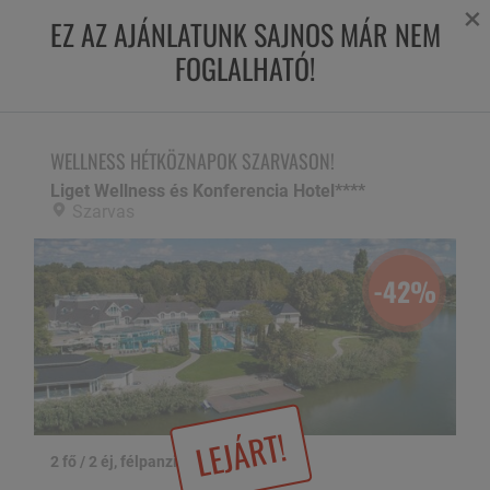
×
EZ AZ AJÁNLATUNK SAJNOS MÁR NEM
FOGLALHATÓ!
WELLNESS HÉTKÖZNAPOK SZARVASON!
Liget Wellness és Konferencia Hotel****,
Szarvas
WELLNESS HÉTKÖZNAPOK SZARVASON!
Liget Wellness és Konferencia Hotel****
Szarvas
-42%
LEJÁRT!
2 fő / 2 éj, félpanzióval
1 / 34