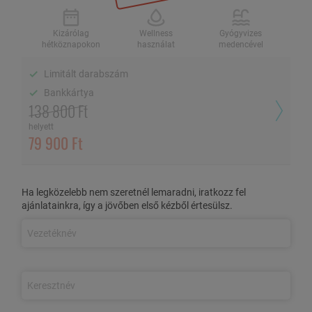
2 fő / 2 éj, félpanzióval
Kizárólag
Wellness
Gyógyvizes
hétköznapokon
használat
medencével
Limitált darabszám
Kizárólag
Wellness használat
Gyógyvizes
hétköznapokon
medencével
Bankkártya
138 800 Ft
Limitált darabszám
helyett
79 900 Ft
Bankkártya
AZ AJÁNLAT TARTALMA
Ha legközelebb nem szeretnél lemaradni, iratkozz fel
ajánlatainkra, így a jövőben első kézből értesülsz.
3 nap/2 éjszaka szállás 2 fő részére
erkély nélküli kétágyas
szobában,
kizárólag hétköznapokon
Félpanziós ellátás:
bőséges
reggeli és vacsora
Wellness részleg korlátlan használata:
Külső, 10x18 méteres feszített víztükrű úszómedence
(tavasztól őszig)