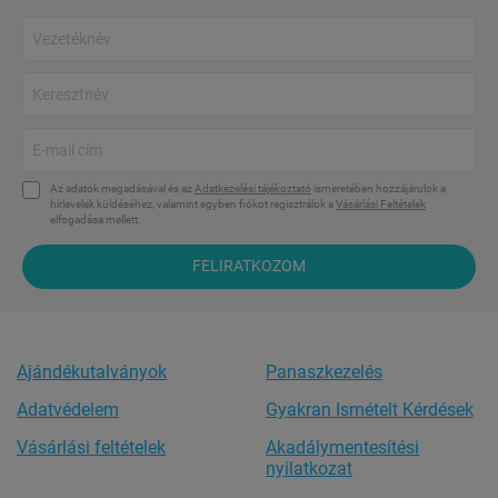
Az adatok megadásával és az
Adatkezelési tájékoztató
ismeretében hozzájárulok a
hírlevelek küldéséhez, valamint egyben fiókot regisztrálok a
Vásárlási Feltételek
elfogadása mellett.
FELIRATKOZOM
Ajándékutalványok
Panaszkezelés
Adatvédelem
Gyakran Ismételt Kérdések
Vásárlási feltételek
Akadálymentesítési
nyilatkozat