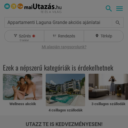
Appartamenti Laguna Grande akciós ajánlatai
Szűrés
Rendezés
Térkép
0
találat
Mi alapján rangsorolunk?
Ezek a népszerű kategóriák is érdekelhetnek
Wellness akciók
3 csillagos szállodák
4 csillagos szállodák
UTAZZ TE IS KEDVEZMÉNYESEN!