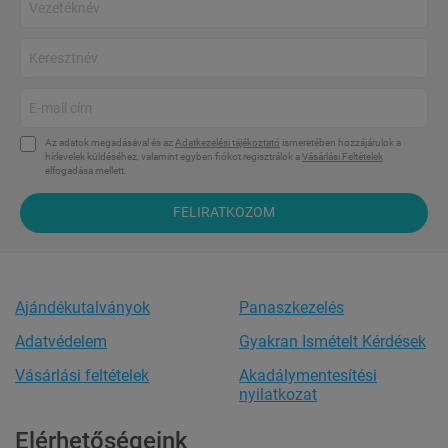
Az adatok megadásával és az
Adatkezelési tájékoztató
ismeretében hozzájárulok a
hírlevelek küldéséhez, valamint egyben fiókot regisztrálok a
Vásárlási Feltételek
elfogadása mellett.
FELIRATKOZOM
Ajándékutalványok
Panaszkezelés
Adatvédelem
Gyakran Ismételt Kérdések
Vásárlási feltételek
Akadálymentesítési
nyilatkozat
Elérhetőségeink