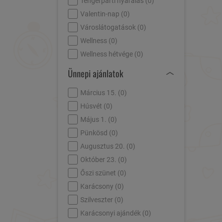
Tengerparti nyaralás (
0
)
Valentin-nap (
0
)
Városlátogatások (
0
)
Wellness (
0
)
Wellness hétvége (
0
)
Ünnepi ajánlatok
Március 15. (
0
)
Húsvét (
0
)
Május 1. (
0
)
Pünkösd (
0
)
Augusztus 20. (
0
)
Október 23. (
0
)
Őszi szünet (
0
)
Karácsony (
0
)
Szilveszter (
0
)
Karácsonyi ajándék (
0
)