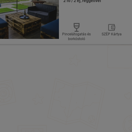
2 fő / 2 éj, reggelivel
Pincelátogatás és
SZÉP Kártya
borkóstoló