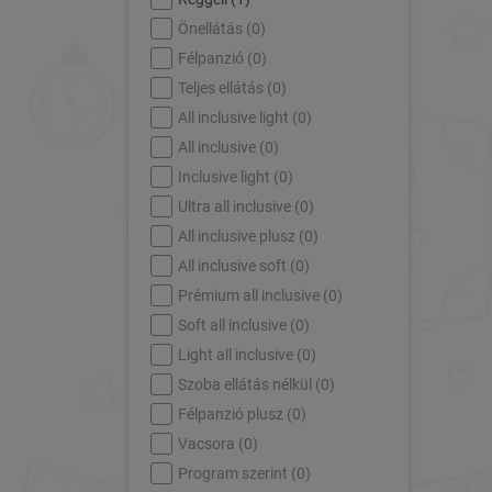
Önellátás (
0
)
Félpanzió (
0
)
Teljes ellátás (
0
)
All inclusive light (
0
)
All inclusive (
0
)
Inclusive light (
0
)
Ultra all inclusive (
0
)
All inclusive plusz (
0
)
All inclusive soft (
0
)
Prémium all inclusive (
0
)
Soft all inclusive (
0
)
Light all inclusive (
0
)
Szoba ellátás nélkül (
0
)
Félpanzió plusz (
0
)
Vacsora (
0
)
Program szerint (
0
)