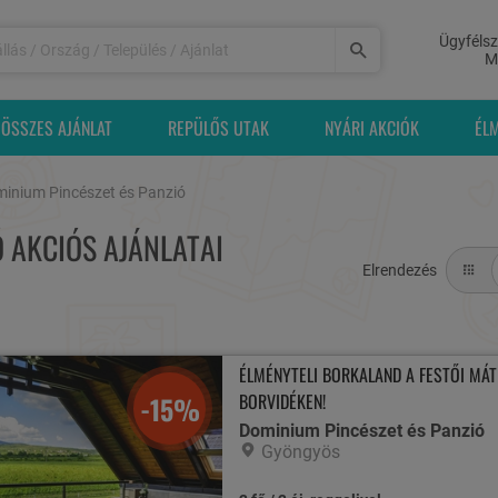
Ügyfélsz
M
ÖSSZES AJÁNLAT
REPÜLŐS UTAK
NYÁRI AKCIÓK
ÉL
inium Pincészet és Panzió
Ó AKCIÓS AJÁNLATAI
Elrendezés
ÉLMÉNYTELI BORKALAND A FESTŐI MÁT
BORVIDÉKEN!
-15%
Dominium Pincészet és Panzió
Gyöngyös