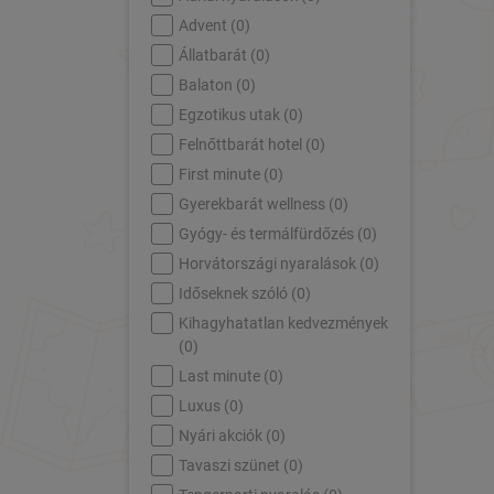
Advent (
0
)
Állatbarát (
0
)
Balaton (
0
)
Egzotikus utak (
0
)
Felnőttbarát hotel (
0
)
First minute (
0
)
Gyerekbarát wellness (
0
)
Gyógy- és termálfürdőzés (
0
)
Horvátországi nyaralások (
0
)
Időseknek szóló (
0
)
Kihagyhatatlan kedvezmények
(
0
)
Last minute (
0
)
Luxus (
0
)
Nyári akciók (
0
)
Tavaszi szünet (
0
)