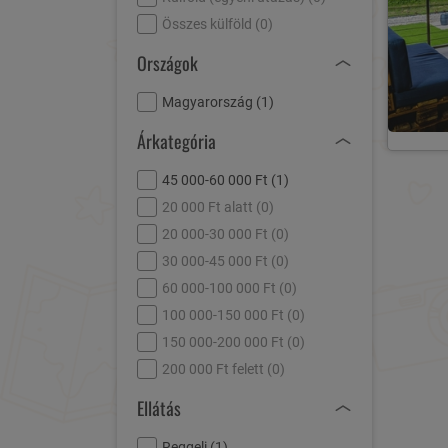
Összes külföld (
0
)
Országok
Magyarország (
1
)
Árkategória
45 000-60 000 Ft (
1
)
20 000 Ft alatt (
0
)
20 000-30 000 Ft (
0
)
30 000-45 000 Ft (
0
)
60 000-100 000 Ft (
0
)
100 000-150 000 Ft (
0
)
150 000-200 000 Ft (
0
)
200 000 Ft felett (
0
)
Ellátás
Reggeli (
1
)