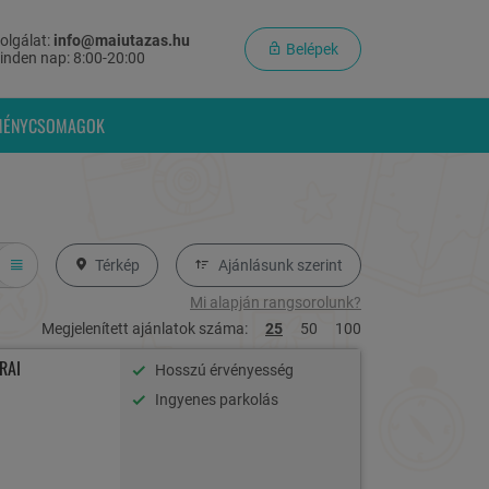
olgálat:
info@maiutazas.hu
Belépek
inden nap: 8:00-20:00
MÉNYCSOMAGOK
Térkép
Ajánlásunk szerint
Mi alapján rangsorolunk?
Megjelenített ajánlatok száma:
25
50
100
RAI
Hosszú érvényesség
Ingyenes parkolás