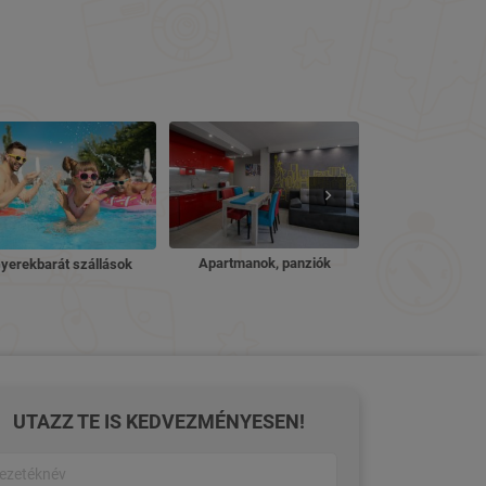
Nyugdíjas ü
Apartmanok, panziók
yerekbarát szállások
UTAZZ TE IS KEDVEZMÉNYESEN!