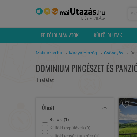
BELFÖLDI AJÁNLATOK
KÜLFÖLDI UTAK
Maiutazas.hu
Magyarország
Gyöngyös
Dom
DOMINIUM PINCÉSZET ÉS PANZI
1 találat
Úticél
Belföld (
1
)
Külföld (repülővel) (
0
)
Külföld (egyéni utazás) (
0
)