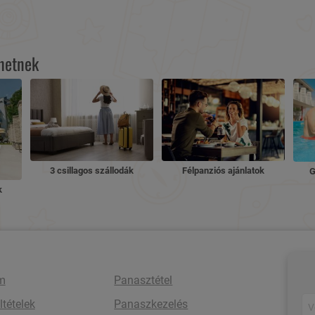
lhetnek
3 csillagos szállodák
Félpanziós ajánlatok
G
k
m
Panasztétel
ltételek
Panaszkezelés