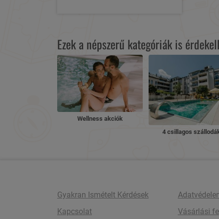
Ezek a népszerű kategóriák is érdeke
Wellness akciók
4 csillagos szállodá
Gyakran Ismételt Kérdések
Adatvédele
Kapcsolat
Vásárlási fe