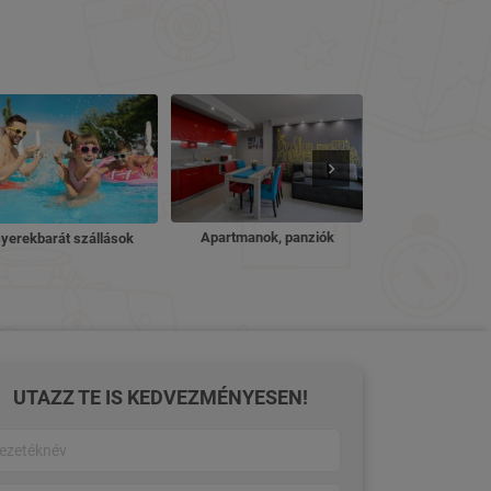
Nyugdíjas ü
Apartmanok, panziók
yerekbarát szállások
UTAZZ TE IS KEDVEZMÉNYESEN!