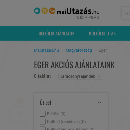
BELFÖLDI AJÁNLATOK
KÜLFÖLDI UTAK
Maiutazas.hu
Magyarország
Eger
EGER AKCIÓS AJÁNLATAINK
0 találat
×
Karácsonyi ajándék
Úticél
Belföld (
0
)
Külföld (repülővel) (
0
)
Külföld (egyéni utazás) (
0
)