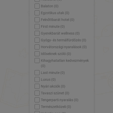
Balaton (
0
)
Egzotikus utak (
0
)
Felnőttbarát hotel (
0
)
First minute (
0
)
Gyerekbarát wellness (
0
)
Gyógy- és termálfürdőzés (
0
)
Horvátországi nyaralások (
0
)
Időseknek szóló (
0
)
Kihagyhatatlan kedvezmények
(
0
)
Last minute (
0
)
Luxus (
0
)
Nyári akciók (
0
)
Tavaszi szünet (
0
)
Tengerparti nyaralás (
0
)
Természetközeli (
0
)