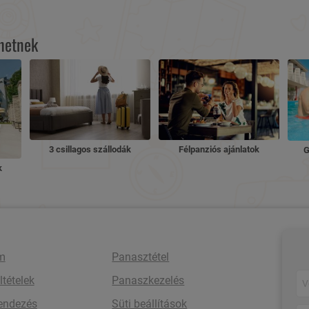
lhetnek
3 csillagos szállodák
Félpanziós ajánlatok
G
k
m
Panasztétel
ltételek
Panaszkezelés
rendezés
Süti beállítások