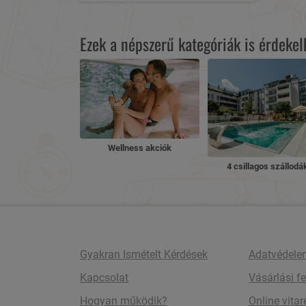
Ezek a népszerű kategóriák is érdeke
Wellness akciók
4 csillagos szállodá
Gyakran Ismételt Kérdések
Adatvédele
Kapcsolat
Vásárlási fe
Hogyan működik?
Online vita