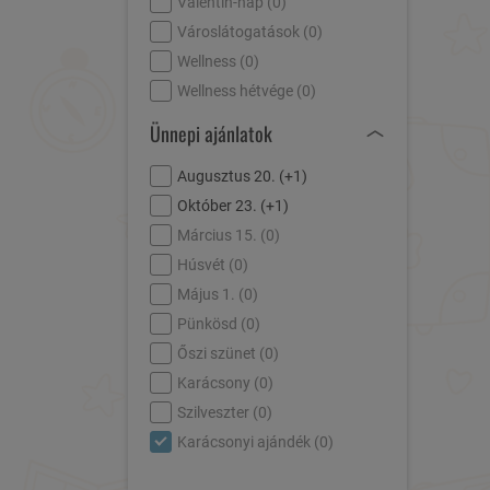
Valentin-nap (
0
)
Városlátogatások (
0
)
Wellness (
0
)
Wellness hétvége (
0
)
Ünnepi ajánlatok
Augusztus 20. (
+1
)
Október 23. (
+1
)
Március 15. (
0
)
Húsvét (
0
)
Május 1. (
0
)
Pünkösd (
0
)
Őszi szünet (
0
)
Karácsony (
0
)
Szilveszter (
0
)
Karácsonyi ajándék (
0
)