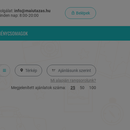
olgálat:
info@maiutazas.hu
Belépek
inden nap: 8:00-20:00
MÉNYCSOMAGOK
Térkép
Ajánlásunk szerint
Mi alapján rangsorolunk?
Megjelenített ajánlatok száma:
25
50
100