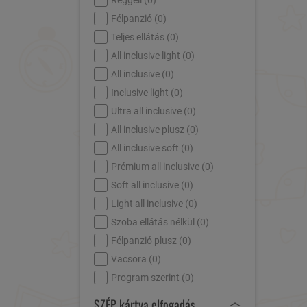
Reggeli (
0
)
Félpanzió (
0
)
Teljes ellátás (
0
)
All inclusive light (
0
)
All inclusive (
0
)
Inclusive light (
0
)
Ultra all inclusive (
0
)
All inclusive plusz (
0
)
All inclusive soft (
0
)
Prémium all inclusive (
0
)
Soft all inclusive (
0
)
Light all inclusive (
0
)
Szoba ellátás nélkül (
0
)
Félpanzió plusz (
0
)
Vacsora (
0
)
Program szerint (
0
)
SZÉP kártya elfogadás