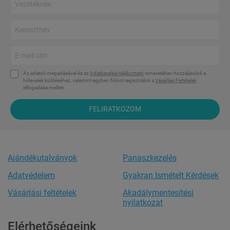
Az adatok megadásával és az
Adatkezelési tájékoztató
ismeretében hozzájárulok a
hírlevelek küldéséhez, valamint egyben fiókot regisztrálok a
Vásárlási Feltételek
elfogadása mellett.
FELIRATKOZOM
Ajándékutalványok
Panaszkezelés
Adatvédelem
Gyakran Ismételt Kérdések
Vásárlási feltételek
Akadálymentesítési
nyilatkozat
Elérhetőségeink