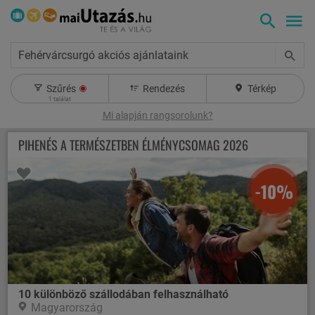
Fehérvárcsurgó akciós ajánlataink
Szűrés
Rendezés
Térkép
1
találat
Mi alapján rangsorolunk?
PIHENÉS A TERMÉSZETBEN ÉLMÉNYCSOMAG 2026
-10%
10 különböző szállodában felhasználható
Magyarország