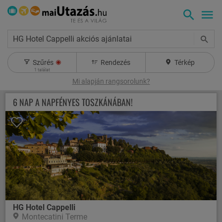
HG Hotel Cappelli akciós ajánlatai
Szűrés
Rendezés
Térkép
1
találat
Mi alapján rangsorolunk?
6 NAP A NAPFÉNYES TOSZKÁNÁBAN!
HG Hotel Cappelli
Montecatini Terme