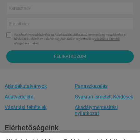
Az adatok megadásával és az
Adatkezelési tájékoztató
ismeretében hozzájárulok a
hírlevelek küldéséhez, valamint egyben fiókot regisztrálok a
Vásárlási Feltételek
elfogadása mellett.
FELIRATKOZOM
Ajándékutalványok
Panaszkezelés
Adatvédelem
Gyakran Ismételt Kérdések
Vásárlási feltételek
Akadálymentesítési
nyilatkozat
Elérhetőségeink
Ügyfélszolgálat