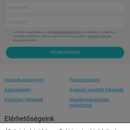
Az adatok megadásával és az
Adatkezelési tájékoztató
ismeretében hozzájárulok a
hírlevelek küldéséhez, valamint egyben fiókot regisztrálok a
Vásárlási Feltételek
elfogadása mellett.
FELIRATKOZOM
Ajándékutalványok
Panaszkezelés
Adatvédelem
Gyakran Ismételt Kérdések
Vásárlási feltételek
Akadálymentesítési
nyilatkozat
Elérhetőségeink
Ügyfélszolgálat