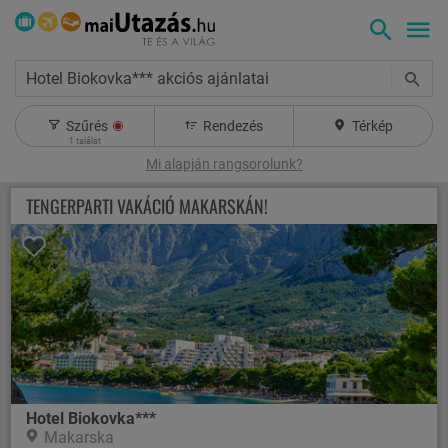
Hotel Biokovka*** akciós ajánlatai
Szűrés
Rendezés
Térkép
1
találat
Mi alapján rangsorolunk?
TENGERPARTI VAKÁCIÓ MAKARSKÁN!
Hotel Biokovka***
Makarska