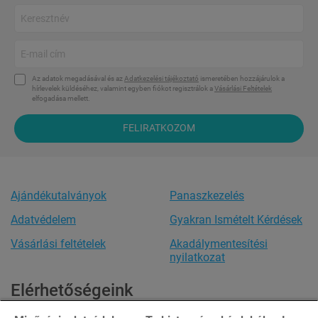
Az adatok megadásával és az
Adatkezelési tájékoztató
ismeretében hozzájárulok a
hírlevelek küldéséhez, valamint egyben fiókot regisztrálok a
Vásárlási Feltételek
elfogadása mellett.
FELIRATKOZOM
Ajándékutalványok
Panaszkezelés
Adatvédelem
Gyakran Ismételt Kérdések
Vásárlási feltételek
Akadálymentesítési
nyilatkozat
Elérhetőségeink
Ügyfélszolgálat