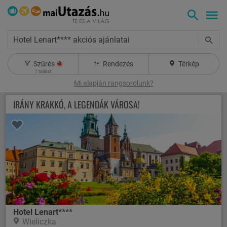
Hotel Lenart**** akciós ajánlatai
Szűrés
Rendezés
Térkép
1
találat
Mi alapján rangsorolunk?
IRÁNY KRAKKÓ, A LEGENDÁK VÁROSA!
Hotel Lenart****
Wieliczka