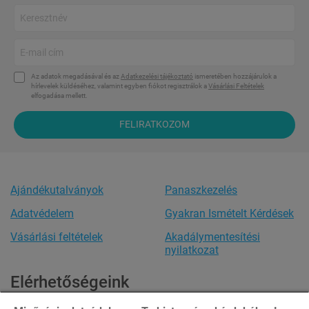
Az adatok megadásával és az
Adatkezelési tájékoztató
ismeretében hozzájárulok a
hírlevelek küldéséhez, valamint egyben fiókot regisztrálok a
Vásárlási Feltételek
elfogadása mellett.
FELIRATKOZOM
Ajándékutalványok
Panaszkezelés
Adatvédelem
Gyakran Ismételt Kérdések
Vásárlási feltételek
Akadálymentesítési
nyilatkozat
Elérhetőségeink
Ügyfélszolgálat