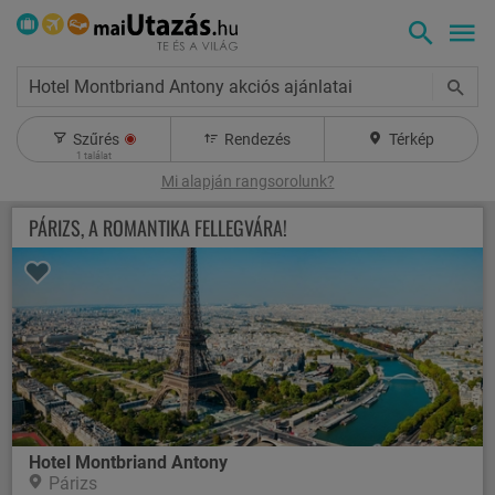
Hotel Montbriand Antony akciós ajánlatai
Szűrés
Rendezés
Térkép
1
találat
Mi alapján rangsorolunk?
PÁRIZS, A ROMANTIKA FELLEGVÁRA!
Hotel Montbriand Antony
Párizs