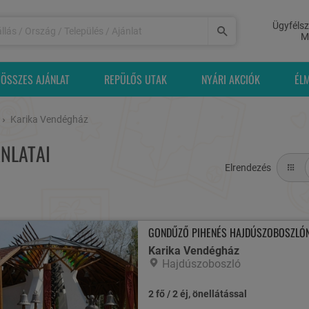
Ügyfélsz
M
ÖSSZES AJÁNLAT
REPÜLŐS UTAK
NYÁRI AKCIÓK
ÉL
Karika Vendégház
NLATAI
Elrendezés
GONDŰZŐ PIHENÉS HAJDÚSZOBOSZLÓN
Karika Vendégház
Hajdúszoboszló
2 fő / 2 éj, önellátással