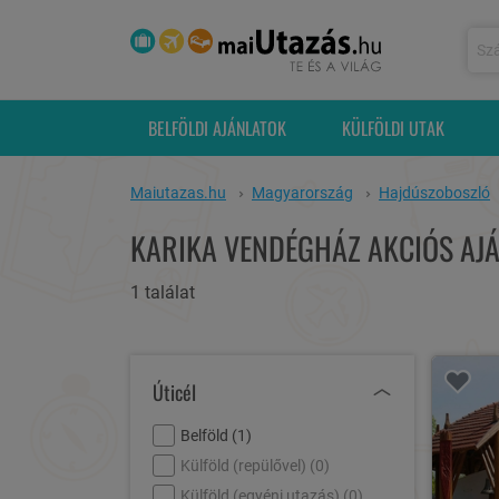
BELFÖLDI AJÁNLATOK
KÜLFÖLDI UTAK
Maiutazas.hu
Magyarország
Hajdúszoboszló
KARIKA VENDÉGHÁZ AKCIÓS AJÁ
1 találat
Úticél
Belföld (
1
)
Külföld (repülővel) (
0
)
Külföld (egyéni utazás) (
0
)