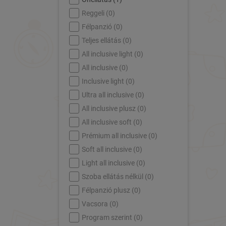
Reggeli (
0
)
Félpanzió (
0
)
Teljes ellátás (
0
)
All inclusive light (
0
)
All inclusive (
0
)
Inclusive light (
0
)
Ultra all inclusive (
0
)
All inclusive plusz (
0
)
All inclusive soft (
0
)
Prémium all inclusive (
0
)
Soft all inclusive (
0
)
Light all inclusive (
0
)
Szoba ellátás nélkül (
0
)
Félpanzió plusz (
0
)
Vacsora (
0
)
Program szerint (
0
)