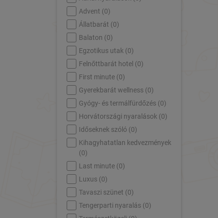
Advent (
0
)
Állatbarát (
0
)
Balaton (
0
)
Egzotikus utak (
0
)
Felnőttbarát hotel (
0
)
First minute (
0
)
Gyerekbarát wellness (
0
)
Gyógy- és termálfürdőzés (
0
)
Horvátországi nyaralások (
0
)
Időseknek szóló (
0
)
Kihagyhatatlan kedvezmények
(
0
)
Last minute (
0
)
Luxus (
0
)
Tavaszi szünet (
0
)
Tengerparti nyaralás (
0
)