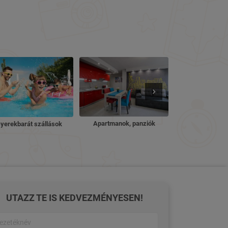
Nyugdíjas ü
Apartmanok, panziók
yerekbarát szállások
UTAZZ TE IS KEDVEZMÉNYESEN!