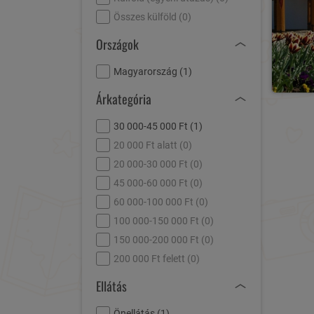
Összes külföld (
0
)
Országok
Magyarország (
1
)
Árkategória
30 000-45 000 Ft (
1
)
20 000 Ft alatt (
0
)
20 000-30 000 Ft (
0
)
45 000-60 000 Ft (
0
)
60 000-100 000 Ft (
0
)
100 000-150 000 Ft (
0
)
150 000-200 000 Ft (
0
)
200 000 Ft felett (
0
)
Ellátás
Önellátás (
1
)