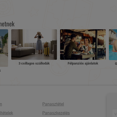
lhetnek
3 csillagos szállodák
Félpanziós ajánlatok
G
k
m
Panasztétel
ltételek
Panaszkezelés