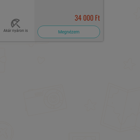
34 000 Ft
Akár nyáron is
Megnézem