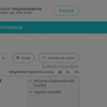
olgálat:
info@maiutazas.hu
Belépek
inden nap: 8:00-20:00
MÉNYCSOMAGOK
Térkép
Ajánlásunk szerint
Mi alapján rangsorolunk?
Megjelenített ajánlatok száma:
25
50
100
!
300 m-re a hajdúszoboszlói
fürdőtől
Ingyenes parkolás