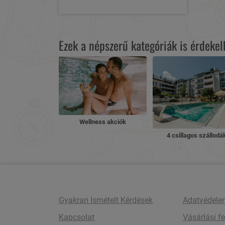
Ezek a népszerű kategóriák is érdeke
Wellness akciók
4 csillagos szállodá
Gyakran Ismételt Kérdések
Adatvédele
Kapcsolat
Vásárlási fe