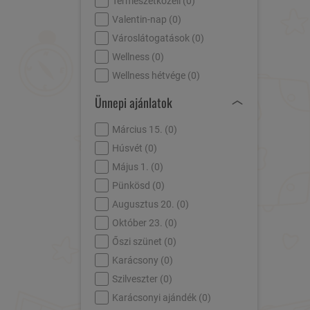
Természetközeli (
0
)
Valentin-nap (
0
)
Városlátogatások (
0
)
Wellness (
0
)
Wellness hétvége (
0
)
Ünnepi ajánlatok
Március 15. (
0
)
Húsvét (
0
)
Május 1. (
0
)
Pünkösd (
0
)
Augusztus 20. (
0
)
Október 23. (
0
)
Őszi szünet (
0
)
Karácsony (
0
)
Szilveszter (
0
)
Karácsonyi ajándék (
0
)