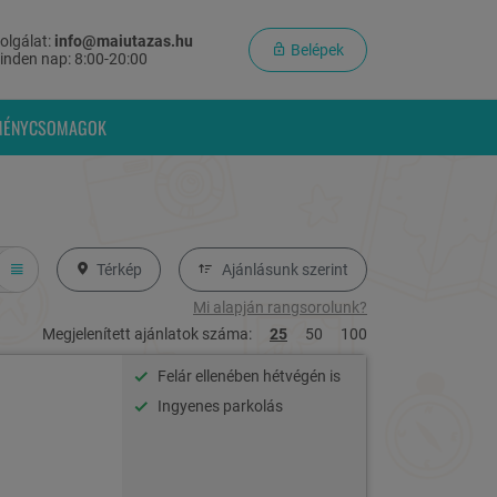
olgálat:
info@maiutazas.hu
Belépek
inden nap: 8:00-20:00
MÉNYCSOMAGOK
Térkép
Ajánlásunk szerint
Mi alapján rangsorolunk?
Megjelenített ajánlatok száma:
25
50
100
Felár ellenében hétvégén is
Ingyenes parkolás