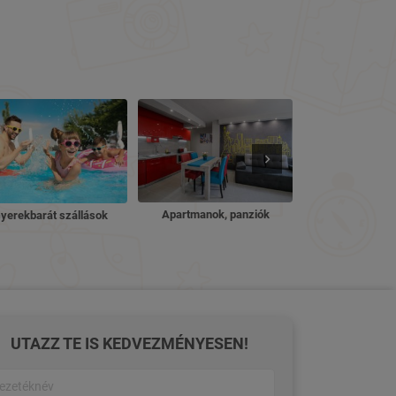
Nyugdíjas ü
Apartmanok, panziók
yerekbarát szállások
UTAZZ TE IS KEDVEZMÉNYESEN!