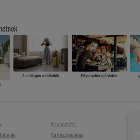
lhetnek
3 csillagos szállodák
Félpanziós ajánlatok
G
k
m
Panasztétel
ltételek
Panaszkezelés