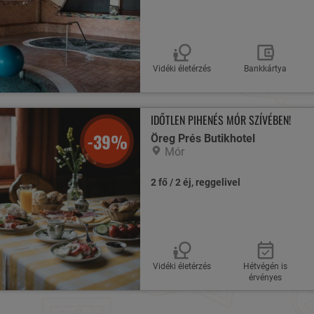
Vidéki életérzés
Bankkártya
IDŐTLEN PIHENÉS MÓR SZÍVÉBEN!
-39%
Öreg Prés Butikhotel
Mór
2 fő / 2 éj, reggelivel
Vidéki életérzés
Hétvégén is
érvényes