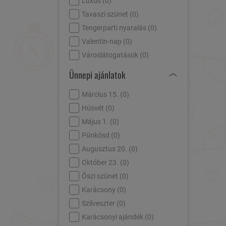
Luxus (
0
)
Tavaszi szünet (
0
)
Tengerparti nyaralás (
0
)
Valentin-nap (
0
)
Városlátogatások (
0
)
Ünnepi ajánlatok
Március 15. (
0
)
Húsvét (
0
)
Május 1. (
0
)
Pünkösd (
0
)
Augusztus 20. (
0
)
Október 23. (
0
)
Őszi szünet (
0
)
Karácsony (
0
)
Szilveszter (
0
)
Karácsonyi ajándék (
0
)