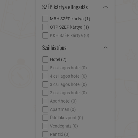
SZÉP kártya elfogadás
MBH SZÉP kártya (
1
)
OTP SZÉP kártya (
1
)
K&H SZÉP kártya (
0
)
Szállástípus
Hotel (
2
)
5 csillagos hotel (
0
)
4 csillagos hotel (
0
)
3 csillagos hotel (
0
)
2 csillagos hotel (
0
)
Aparthotel (
0
)
Apartman (
0
)
Üdülőközpont (
0
)
Vendégház (
0
)
Panzió (
0
)