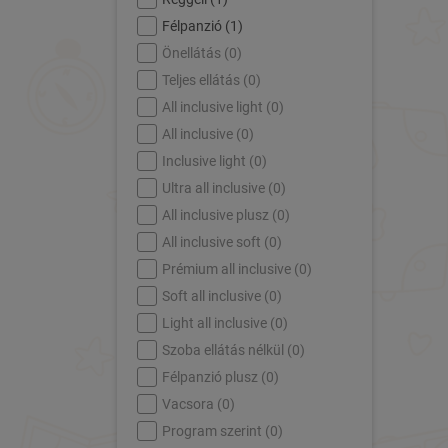
Félpanzió (
1
)
Önellátás (
0
)
Teljes ellátás (
0
)
All inclusive light (
0
)
All inclusive (
0
)
Inclusive light (
0
)
Ultra all inclusive (
0
)
All inclusive plusz (
0
)
All inclusive soft (
0
)
Prémium all inclusive (
0
)
Soft all inclusive (
0
)
Light all inclusive (
0
)
Szoba ellátás nélkül (
0
)
Félpanzió plusz (
0
)
Vacsora (
0
)
Program szerint (
0
)