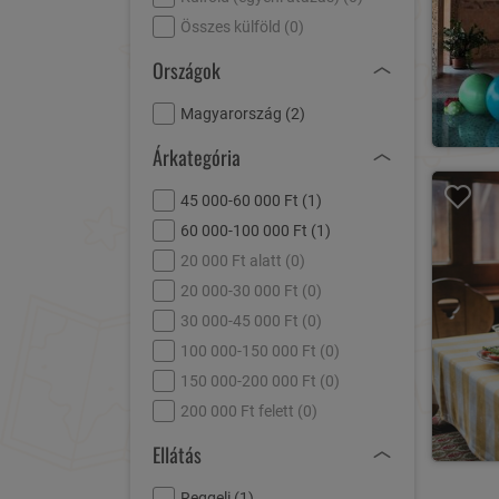
Összes külföld (
0
)
Országok
Magyarország (
2
)
Árkategória
45 000-60 000 Ft (
1
)
60 000-100 000 Ft (
1
)
20 000 Ft alatt (
0
)
20 000-30 000 Ft (
0
)
30 000-45 000 Ft (
0
)
100 000-150 000 Ft (
0
)
150 000-200 000 Ft (
0
)
200 000 Ft felett (
0
)
Ellátás
Reggeli (
1
)