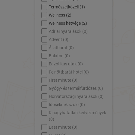
Természetközeli (
1
)
Wellness (
2
)
Wellness hétvége (
2
)
Adriai nyaralások (
0
)
Advent (
0
)
Állatbarát (
0
)
Balaton (
0
)
Egzotikus utak (
0
)
Felnőttbarát hotel (
0
)
First minute (
0
)
Gyógy- és termálfürdőzés (
0
)
Horvátországi nyaralások (
0
)
Időseknek szóló (
0
)
Kihagyhatatlan kedvezmények
(
0
)
Last minute (
0
)