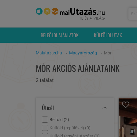
BELFÖLDI AJÁNLATOK
KÜLFÖLDI UTAK
Maiutazas.hu
Magyarország
Mór
MÓR AKCIÓS AJÁNLATAINK
2 találat
Úticél
Belföld (
2
)
Külföld (repülővel) (
0
)
Külföld (egyéni utazás) (
0
)