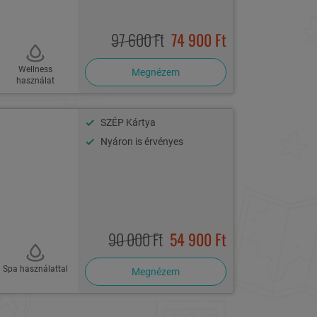
97 600 Ft
74 900 Ft
Wellness
Megnézem
használat
SZÉP Kártya
Nyáron is érvényes
90 000 Ft
54 900 Ft
Spa használattal
Megnézem