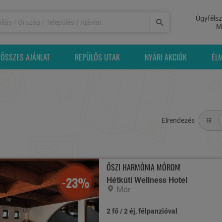
Ügyfélsz
M
ÖSSZES AJÁNLAT
REPÜLŐS UTAK
NYÁRI AKCIÓK
ÉL
Elrendezés
ŐSZI HARMÓNIA MÓRON!
-23%
Hétkúti Wellness Hotel
Mór
2 fő / 2 éj, félpanzióval