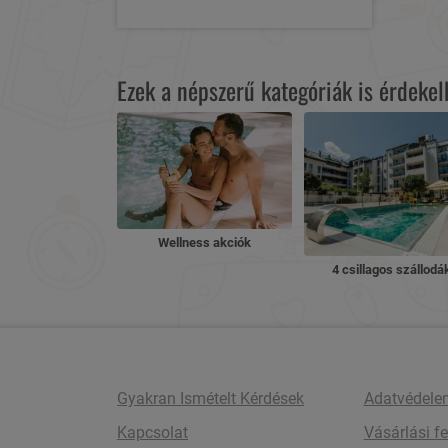
Ezek a népszerű kategóriák is érdeke
Wellness akciók
4 csillagos szállodá
Gyakran Ismételt Kérdések
Adatvédele
Kapcsolat
Vásárlási fe