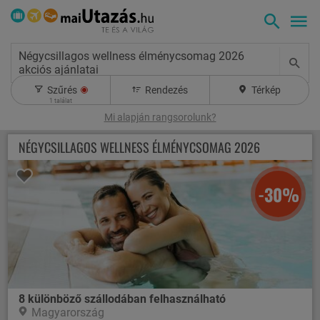
Négycsillagos wellness élménycsomag 2026
akciós ajánlatai
Szűrés
Rendezés
Térkép
1
találat
Mi alapján rangsorolunk?
NÉGYCSILLAGOS WELLNESS ÉLMÉNYCSOMAG 2026
-30%
8 különböző szállodában felhasználható
Magyarország