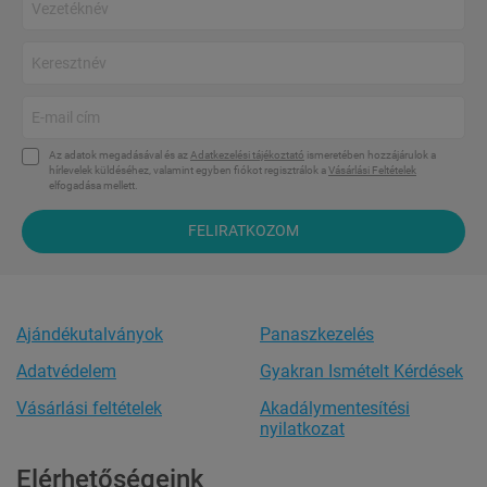
Az adatok megadásával és az
Adatkezelési tájékoztató
ismeretében hozzájárulok a
hírlevelek küldéséhez, valamint egyben fiókot regisztrálok a
Vásárlási Feltételek
elfogadása mellett.
FELIRATKOZOM
Ajándékutalványok
Panaszkezelés
Adatvédelem
Gyakran Ismételt Kérdések
Vásárlási feltételek
Akadálymentesítési
nyilatkozat
Elérhetőségeink