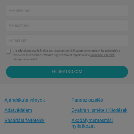
Az adatok megadásával és az
Adatkezelési tájékoztató
ismeretében hozzájárulok a
hírlevelek küldéséhez, valamint egyben fiókot regisztrálok a
Vásárlási Feltételek
elfogadása mellett.
FELIRATKOZOM
Ajándékutalványok
Panaszkezelés
Adatvédelem
Gyakran Ismételt Kérdések
Vásárlási feltételek
Akadálymentesítési
nyilatkozat