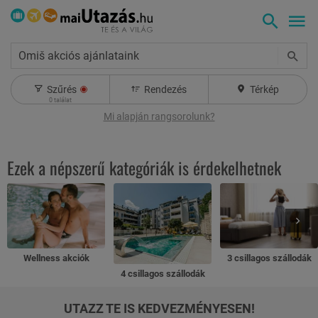
Omiš akciós ajánlataink
Szűrés
Rendezés
Térkép
0
találat
Mi alapján rangsorolunk?
Ezek a népszerű kategóriák is érdekelhetnek
Wellness akciók
3 csillagos szállodák
4 csillagos szállodák
UTAZZ TE IS KEDVEZMÉNYESEN!