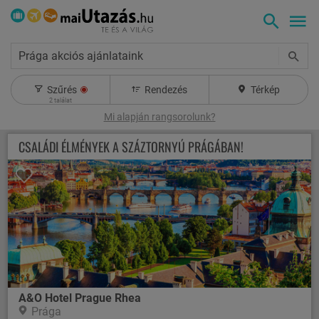
Prága akciós ajánlataink
Szűrés
Rendezés
Térkép
2
találat
Mi alapján rangsorolunk?
CSALÁDI ÉLMÉNYEK A SZÁZTORNYÚ PRÁGÁBAN!
A&O Hotel Prague Rhea
Prága