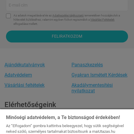
Az adatok megadásával és az
Adatkezelési tájékoztató
ismeretében hozzájárulok a
hírlevelek küldéséhez, valamint egyben fiókot regisztrálok a
Vásárlási Feltételek
elfogadása mellett.
FELIRATKOZOM
Ajándékutalványok
Panaszkezelés
Adatvédelem
Gyakran Ismételt Kérdések
Vásárlási feltételek
Akadálymentesítési
nyilatkozat
Elérhetőségeink
Ügyfélszolgálat
Minőségi adatvédelem, a Te biztonságod érdekében!
Minden nap: 8:00-20:00
Az “Elfogadom” gombra kattintva beleegyezel, hogy sütik segítségével
Tel.:
+36 20 444 1484
neked szóló, személyes tartalmakat biztosítsunk a maiUtazas.hu