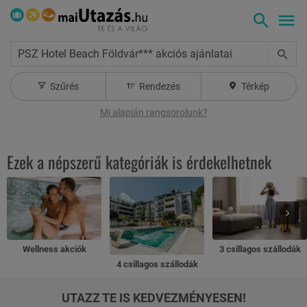
PSZ Hotel Beach Földvár*** akciós ajánlatai
Szűrés
Rendezés
Térkép
Mi alapján rangsorolunk?
Ezek a népszerű kategóriák is érdekelhetnek
Wellness akciók
3 csillagos szállodák
4 csillagos szállodák
UTAZZ TE IS KEDVEZMÉNYESEN!