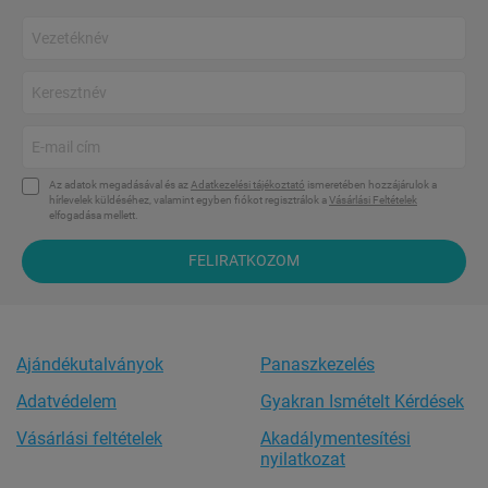
Az adatok megadásával és az
Adatkezelési tájékoztató
ismeretében hozzájárulok a
hírlevelek küldéséhez, valamint egyben fiókot regisztrálok a
Vásárlási Feltételek
elfogadása mellett.
FELIRATKOZOM
Ajándékutalványok
Panaszkezelés
Adatvédelem
Gyakran Ismételt Kérdések
Vásárlási feltételek
Akadálymentesítési
nyilatkozat