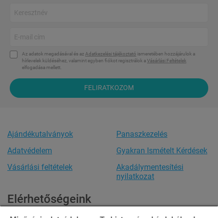
Az adatok megadásával és az
Adatkezelési tájékoztató
ismeretében hozzájárulok a
hírlevelek küldéséhez, valamint egyben fiókot regisztrálok a
Vásárlási Feltételek
elfogadása mellett.
FELIRATKOZOM
Ajándékutalványok
Panaszkezelés
Adatvédelem
Gyakran Ismételt Kérdések
Vásárlási feltételek
Akadálymentesítési
nyilatkozat
Elérhetőségeink
Ügyfélszolgálat