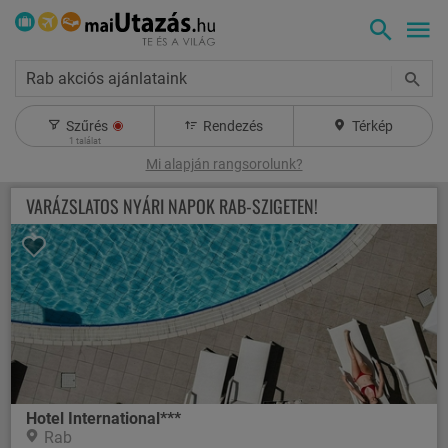
Rab akciós ajánlataink
Szűrés
Rendezés
Térkép
1
találat
Mi alapján rangsorolunk?
VARÁZSLATOS NYÁRI NAPOK RAB-SZIGETEN!
Hotel International***
Rab