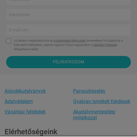
Az adatok megadásával és az
Adatkezelési tájékoztató
ismeretében hozzájárulok a
hírlevelek küldéséhez, valamint egyben fiókot regisztrálok a
Vásárlási Feltételek
elfogadása mellett.
FELIRATKOZOM
Ajándékutalványok
Panaszkezelés
Adatvédelem
Gyakran Ismételt Kérdések
Vásárlási feltételek
Akadálymentesítési
nyilatkozat
Elérhetőségeink