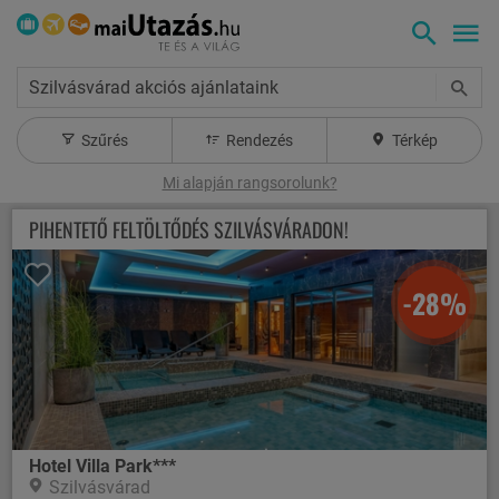
Szilvásvárad akciós ajánlataink
Szűrés
Rendezés
Térkép
Mi alapján rangsorolunk?
PIHENTETŐ FELTÖLTŐDÉS SZILVÁSVÁRADON!
-28%
Hotel Villa Park***
Szilvásvárad