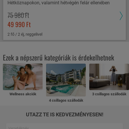
Hétköznapokon, valamint hétvégén felár ellenében
75 980 Ft
49 990 Ft
2 fő / 2 éj, reggelivel
Ezek a népszerű kategóriák is érdekelhetnek
Wellness akciók
3 csillagos szállodák
4 csillagos szállodák
UTAZZ TE IS KEDVEZMÉNYESEN!