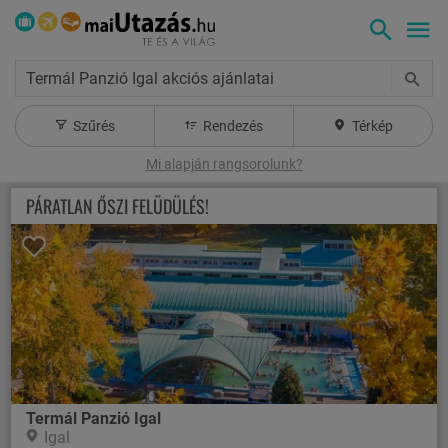
Termál Panzió Igal akciós ajánlatai
Szűrés
Rendezés
Térkép
Mi alapján rangsorolunk?
PÁRATLAN ŐSZI FELÜDÜLÉS!
Termál Panzió Igal
Igal