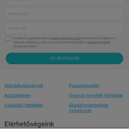
Az adatok megadásával és az
Adatkezelési tájékoztató
ismeretében hozzájárulok a
hírlevelek küldéséhez, valamint egyben fiókot regisztrálok a
Vásárlási Feltételek
elfogadása mellett.
FELIRATKOZOM
Ajándékutalványok
Panaszkezelés
Adatvédelem
Gyakran Ismételt Kérdések
Vásárlási feltételek
Akadálymentesítési
nyilatkozat
Elérhetőségeink