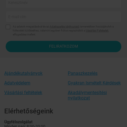
Az adatok megadásával és az
Adatkezelési tájékoztató
ismeretében hozzájárulok a
hírlevelek küldéséhez, valamint egyben fiókot regisztrálok a
Vásárlási Feltételek
elfogadása mellett.
FELIRATKOZOM
Ajándékutalványok
Panaszkezelés
Adatvédelem
Gyakran Ismételt Kérdések
Vásárlási feltételek
Akadálymentesítési
nyilatkozat
Elérhetőségeink
Ügyfélszolgálat
Minden nap: 8:00-20:00