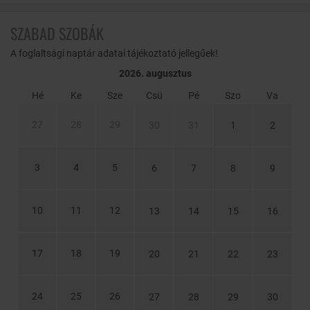
szarvasgomba felhasználásával készült specialitásokat sem.
SZABAD SZOBÁK
A foglaltsági naptár adatai tájékoztató jellegűek!
2026. augusztus
Hé
Ke
Sze
Csü
Pé
Szo
Va
27
28
29
30
31
1
2
3
4
5
6
7
8
9
10
11
12
13
14
15
16
17
18
19
20
21
22
23
24
25
26
27
28
29
30