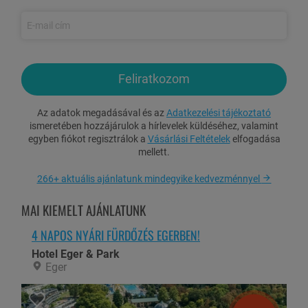
Ingyenes WiFi használat
Zárt parkoló használat
Gyermekkedvezmények:
0-2,99 év között: ingyenes
Feliratkozom
3 éves kortól: 7.000 Ft/fő/éj
Az adatok megadásával és az
Adatkezelési tájékoztató
Két gyermek érkezése esetén az elhelyezés családi szobában
ismeretében hozzájárulok a hírlevelek küldéséhez, valamint
történik.
egyben fiókot regisztrálok a
Vásárlási Feltételek
elfogadása
mellett.
Felárak:
266+ aktuális ajánlatunk mindegyike kedvezménnyel
Éjszaka hosszabbítás: 19.950 Ft/2 fő/éj
Hétvégi felár: 12.000 Ft/utalvány (péntek és/vagy szombat
MAI KIEMELT AJÁNLATUNK
éjszaka)
4 NAPOS NYÁRI FÜRDŐZÉS EGERBEN!
Családi/prémium szoba felára 2 fő részére: 5.000 Ft/szoba/éj
Hotel Eger & Park
Idegenforgalmi adó 2025-ben: 500 Ft/fő/éj (18 éves kortól)
Eger
- Az idegenforgalmi adó mértéke 2026-ban változhat.