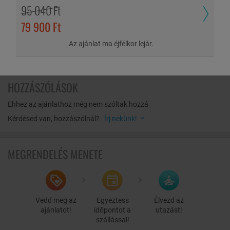
95 040 Ft
NTAK regisztrációs szám: EG23058587
Megnézem a térképen
79 900 Ft
Anna Vendégház - 3348 Szilvásvárad, Kossuth Lajos utca 20.
Megnézem az útvonalat
Az ajánlat ma éjfélkor lejár.
A vendégház 7 db szobában összesen 22 férőhellyel rendelkezik. A
szobák saját fürdőszobával rendelkeznek, klímával, ingyenes WIFI-
vel, síkképernyős TV-vel, hűtővel felszereltek.
HOZZÁSZÓLÁSOK
NTAK regisztrációs szám: EG23058590
Ehhez az ajánlathoz még nem szóltak hozzá
Szilvásvárad
a Bükk-hegység lankái között terül el, egyedülálló
Kérdésed van, hozzászólnál?
Írj nekünk!
természeti adottságainak köszönhetően az ország egyik
legkedveltebb üdülőhelye. A Szilvásváradra látogatók szabadon
élvezhetik a csodás környezetet, a friss, tiszta levegőt, a nyugalmat,
MEGRENDELÉS MENETE
az erdők csendjét, a patakok zúgását. A Bükki Nemzeti Park
területén gyalogos sétával, kerékpárral vagy kisvasúttal járható
végig a Szalajka-völgy, gyönyörködhetnek a Fátyol-vízesésben és a
kristálytiszta forrásokban, megtekinthetik a híres lipicai ménest és a
pisztrángos tavakat. Természeti szépsége mellett megismerhetjük a
Vedd meg az
Egyeztess
Élvezd az
falu történelmi múltját és kultúráját is. A település gasztronómiai
ajánlatot!
időpontot a
utazást!
csodákkal is szolgál, gondoljunk csak a pisztrángra, amely akár
szállással!
sütve, akár füstölve is fenséges étek, de ne hagyják ki a