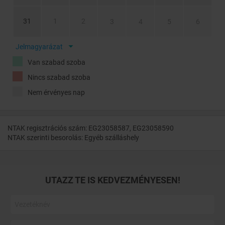
31
1
2
3
4
5
6
Jelmagyarázat
Van szabad szoba
Nincs szabad szoba
Nem érvényes nap
NTAK regisztrációs szám: EG23058587, EG23058590
NTAK szerinti besorolás: Egyéb szálláshely
UTAZZ TE IS KEDVEZMÉNYESEN!