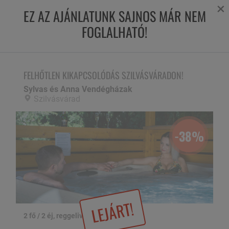
×
EZ AZ AJÁNLATUNK SAJNOS MÁR NEM
FOGLALHATÓ!
FELHŐTLEN KIKAPCSOLÓDÁS SZILVÁSVÁRADON!
Sylvas és Anna Vendégházak,
Szilvásvárad
FELHŐTLEN KIKAPCSOLÓDÁS SZILVÁSVÁRADON!
Sylvas és Anna Vendégházak
Szilvásvárad
-38%
LEJÁRT!
2 fő / 2 éj, reggelivel
1 / 26