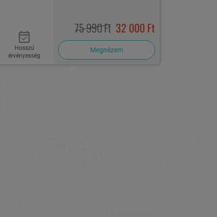
75 990 Ft
32 000 Ft
Hosszú
Megnézem
érvényesség