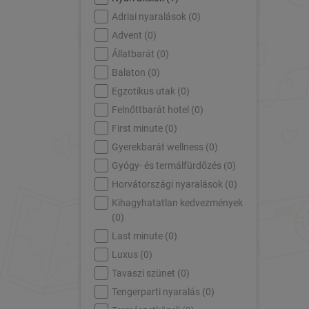
Adriai nyaralások (
0
)
Advent (
0
)
Állatbarát (
0
)
Balaton (
0
)
Egzotikus utak (
0
)
Felnőttbarát hotel (
0
)
First minute (
0
)
Gyerekbarát wellness (
0
)
Gyógy- és termálfürdőzés (
0
)
Horvátországi nyaralások (
0
)
Kihagyhatatlan kedvezmények
(
0
)
Last minute (
0
)
Luxus (
0
)
Tavaszi szünet (
0
)
Tengerparti nyaralás (
0
)