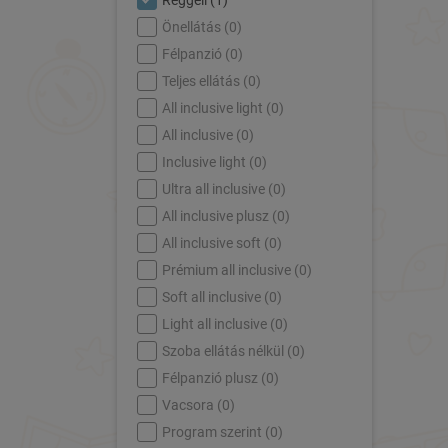
Reggeli (
1
)
Önellátás (
0
)
Félpanzió (
0
)
Teljes ellátás (
0
)
All inclusive light (
0
)
All inclusive (
0
)
Inclusive light (
0
)
Ultra all inclusive (
0
)
All inclusive plusz (
0
)
All inclusive soft (
0
)
Prémium all inclusive (
0
)
Soft all inclusive (
0
)
Light all inclusive (
0
)
Szoba ellátás nélkül (
0
)
Félpanzió plusz (
0
)
Vacsora (
0
)
Program szerint (
0
)