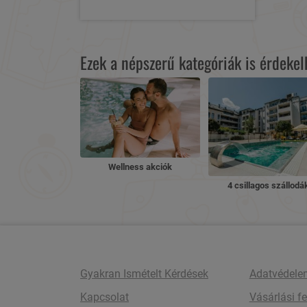
Ezek a népszerű kategóriák is érdeke
Wellness akciók
4 csillagos szállodá
Gyakran Ismételt Kérdések
Adatvédele
Kapcsolat
Vásárlási fe