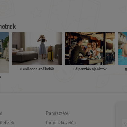
lhetnek
3 csillagos szállodák
Félpanziós ajánlatok
G
k
m
Panasztétel
ltételek
Panaszkezelés