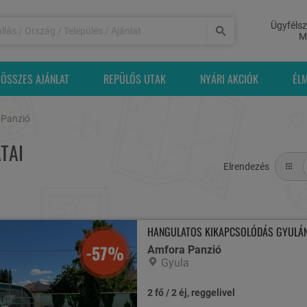
Ügyfélsz
M
ÖSSZES AJÁNLAT
REPÜLŐS UTAK
NYÁRI AKCIÓK
ÉL
 Panzió
TAI
Elrendezés
HANGULATOS KIKAPCSOLÓDÁS GYULÁN
-57%
Amfora Panzió
Gyula
2 fő / 2 éj, reggelivel