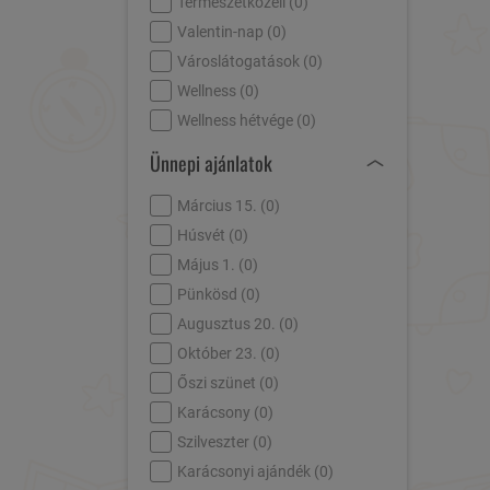
Természetközeli (
0
)
Valentin-nap (
0
)
Városlátogatások (
0
)
Wellness (
0
)
Wellness hétvége (
0
)
Ünnepi ajánlatok
Március 15. (
0
)
Húsvét (
0
)
Május 1. (
0
)
Pünkösd (
0
)
Augusztus 20. (
0
)
Október 23. (
0
)
Őszi szünet (
0
)
Karácsony (
0
)
Szilveszter (
0
)
Karácsonyi ajándék (
0
)