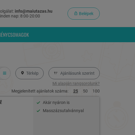
olgálat:
info@maiutazas.hu
Belépek
inden nap: 8:00-20:00
MÉNYCSOMAGOK
Térkép
Ajánlásunk szerint
Mi alapján rangsorolunk?
Megjelenített ajánlatok száma:
25
50
100
!
Akár nyáron is
Masszázsutalvánnyal