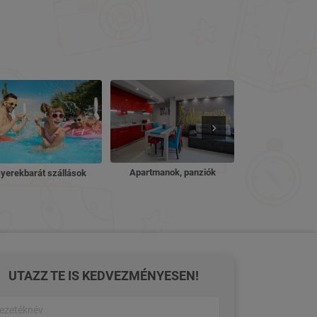
Nyugdíjas ü
Apartmanok, panziók
yerekbarát szállások
UTAZZ TE IS KEDVEZMÉNYESEN!