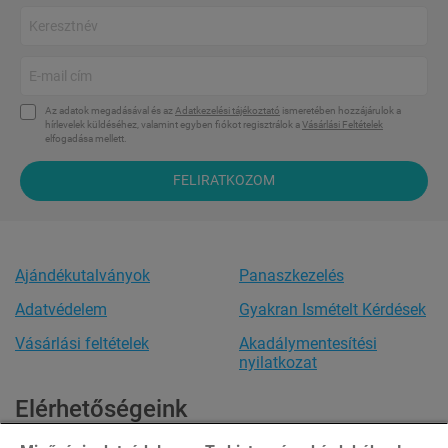
Az adatok megadásával és az
Adatkezelési tájékoztató
ismeretében hozzájárulok a
hírlevelek küldéséhez, valamint egyben fiókot regisztrálok a
Vásárlási Feltételek
elfogadása mellett.
FELIRATKOZOM
Ajándékutalványok
Panaszkezelés
Adatvédelem
Gyakran Ismételt Kérdések
Vásárlási feltételek
Akadálymentesítési
nyilatkozat
Elérhetőségeink
Ügyfélszolgálat