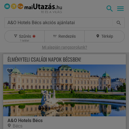
A&O Hotels Bécs akciós ajánlatai
Szűrés
Rendezés
Térkép
1
találat
Mi alapján rangsorolunk?
ÉLMÉNYTELI CSALÁDI NAPOK BÉCSBEN!
A&O Hotels Bécs
Bécs