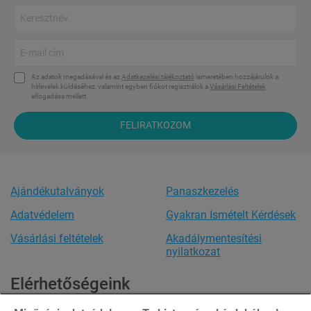
Az adatok megadásával és az
Adatkezelési tájékoztató
ismeretében hozzájárulok a
hírlevelek küldéséhez, valamint egyben fiókot regisztrálok a
Vásárlási Feltételek
elfogadása mellett.
FELIRATKOZOM
Ajándékutalványok
Panaszkezelés
Adatvédelem
Gyakran Ismételt Kérdések
Vásárlási feltételek
Akadálymentesítési
nyilatkozat
Elérhetőségeink
Ügyfélszolgálat