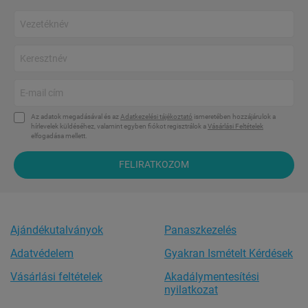
Az adatok megadásával és az
Adatkezelési tájékoztató
ismeretében hozzájárulok a
hírlevelek küldéséhez, valamint egyben fiókot regisztrálok a
Vásárlási Feltételek
elfogadása mellett.
FELIRATKOZOM
Ajándékutalványok
Panaszkezelés
Adatvédelem
Gyakran Ismételt Kérdések
Vásárlási feltételek
Akadálymentesítési
nyilatkozat