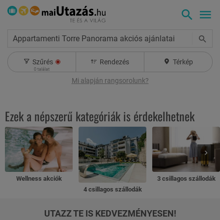
Appartamenti Torre Panorama akciós ajánlatai
Szűrés
Rendezés
Térkép
0
találat
Mi alapján rangsorolunk?
Ezek a népszerű kategóriák is érdekelhetnek
Wellness akciók
3 csillagos szállodák
4 csillagos szállodák
UTAZZ TE IS KEDVEZMÉNYESEN!