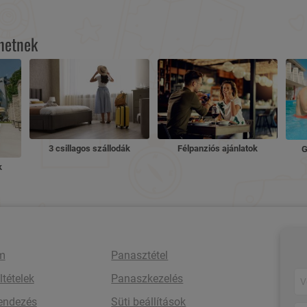
lhetnek
3 csillagos szállodák
Félpanziós ajánlatok
G
k
m
Panasztétel
ltételek
Panaszkezelés
rendezés
Süti beállítások