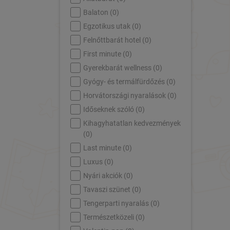
Balaton (
0
)
Egzotikus utak (
0
)
Felnőttbarát hotel (
0
)
First minute (
0
)
Gyerekbarát wellness (
0
)
Gyógy- és termálfürdőzés (
0
)
Horvátországi nyaralások (
0
)
Időseknek szóló (
0
)
Kihagyhatatlan kedvezmények
(
0
)
Last minute (
0
)
Luxus (
0
)
Nyári akciók (
0
)
Tavaszi szünet (
0
)
Tengerparti nyaralás (
0
)
Természetközeli (
0
)