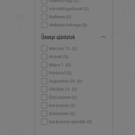
Valentin-nap (
0
)
Városlátogatások (
0
)
Wellness (
0
)
Wellness hétvége (
0
)
Ünnepi ajánlatok
Március 15. (
0
)
Húsvét (
0
)
Május 1. (
0
)
Pünkösd (
0
)
Augusztus 20. (
0
)
Október 23. (
0
)
Őszi szünet (
0
)
Karácsony (
0
)
Szilveszter (
0
)
Karácsonyi ajándék (
0
)