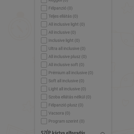
Reggeli (
0
)
Félpanzió (
0
)
Teljes ellátás (
0
)
All inclusive light (
0
)
All inclusive (
0
)
Inclusive light (
0
)
Ultra all inclusive (
0
)
All inclusive plusz (
0
)
All inclusive soft (
0
)
Prémium all inclusive (
0
)
Soft all inclusive (
0
)
Light all inclusive (
0
)
Szoba ellátás nélkül (
0
)
Félpanzió plusz (
0
)
Vacsora (
0
)
Program szerint (
0
)
SZÉP kártya elfogadás