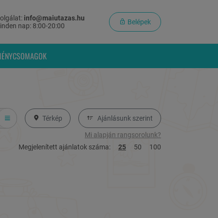
olgálat:
info@maiutazas.hu
Belépek
inden nap: 8:00-20:00
MÉNYCSOMAGOK
Térkép
Ajánlásunk szerint
Mi alapján rangsorolunk?
Megjelenített ajánlatok száma:
25
50
100