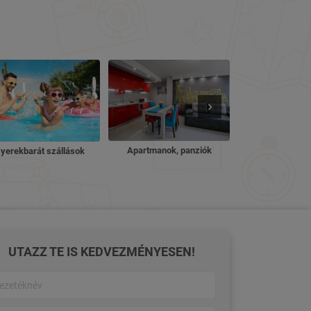
Nyugdíjas ü
Apartmanok, panziók
yerekbarát szállások
UTAZZ TE IS KEDVEZMÉNYESEN!