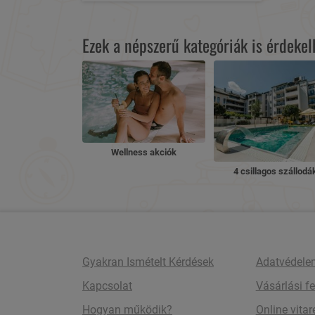
Ezek a népszerű kategóriák is érdeke
Wellness akciók
4 csillagos szállodá
Gyakran Ismételt Kérdések
Adatvédele
Kapcsolat
Vásárlási fe
Hogyan működik?
Online vita