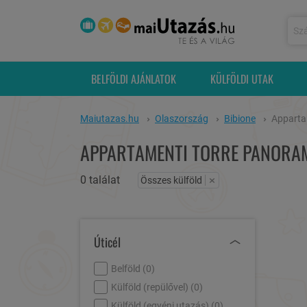
BELFÖLDI AJÁNLATOK
KÜLFÖLDI UTAK
Maiutazas.hu
Olaszország
Bibione
Apparta
APPARTAMENTI TORRE PANORAM
0 találat
×
Összes külföld
Úticél
Belföld (
0
)
Külföld (repülővel) (
0
)
Külföld (egyéni utazás) (
0
)