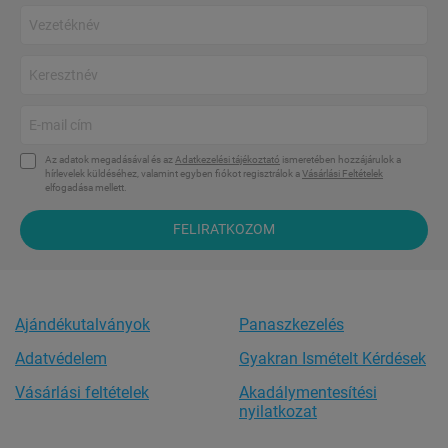
Az adatok megadásával és az
Adatkezelési tájékoztató
ismeretében hozzájárulok a
hírlevelek küldéséhez, valamint egyben fiókot regisztrálok a
Vásárlási Feltételek
elfogadása mellett.
FELIRATKOZOM
Ajándékutalványok
Panaszkezelés
Adatvédelem
Gyakran Ismételt Kérdések
Vásárlási feltételek
Akadálymentesítési
nyilatkozat