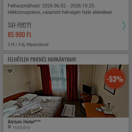
Felhasználható: 2026.06.02. - 2026.10.25.
Hétköznapokon, valamint hétvégén felár ellenében
191 700 Ft
85 900 Ft
2 fő / 3 éj, félpanzióval
FELHŐTLEN PIHENÉS HARKÁNYBAN!
-53%
Átrium Hotel***
Harkány