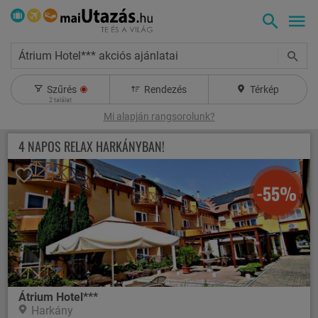
Átrium Hotel*** akciós ajánlatai
Szűrés
Rendezés
Térkép
2
találat
Mi alapján rangsorolunk?
4 NAPOS RELAX HARKÁNYBAN!
-55%
Átrium Hotel***
Harkány