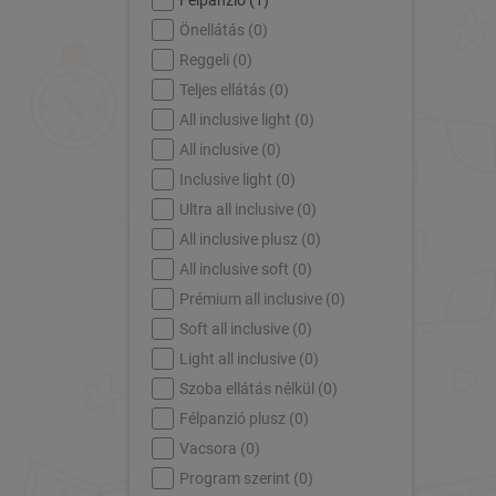
Félpanzió (
1
)
Önellátás (
0
)
Reggeli (
0
)
Teljes ellátás (
0
)
All inclusive light (
0
)
All inclusive (
0
)
Inclusive light (
0
)
Ultra all inclusive (
0
)
All inclusive plusz (
0
)
All inclusive soft (
0
)
Prémium all inclusive (
0
)
Soft all inclusive (
0
)
Light all inclusive (
0
)
Szoba ellátás nélkül (
0
)
Félpanzió plusz (
0
)
Vacsora (
0
)
Program szerint (
0
)