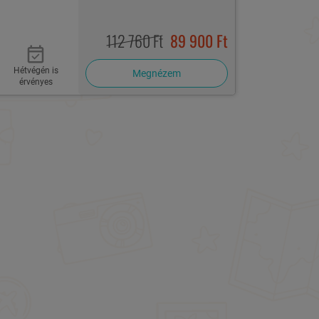
112 760 Ft
89 900 Ft
Hétvégén is
Megnézem
érvényes