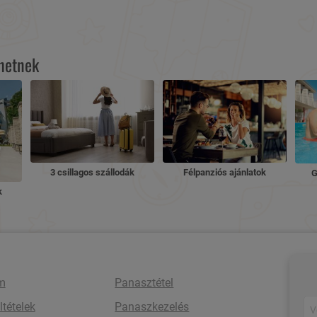
lhetnek
3 csillagos szállodák
Félpanziós ajánlatok
G
k
m
Panasztétel
ltételek
Panaszkezelés