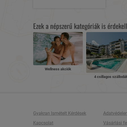
Ezek a népszerű kategóriák is érdeke
Wellness akciók
4 csillagos szállodá
Gyakran Ismételt Kérdések
Adatvédele
Kapcsolat
Vásárlási fe