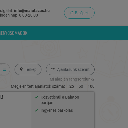
olgálat:
info@maiutazas.hu
Belépek
inden nap: 8:00-20:00
MÉNYCSOMAGOK
Térkép
Ajánlásunk szerint
Mi alapján rangsorolunk?
Megjelenített ajánlatok száma:
25
50
100
L!
Közvetlenül a Balaton
partján
Ingyenes parkolás