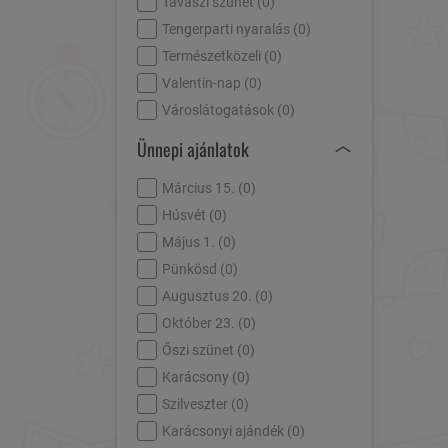
Tavaszi szünet (
0
)
Tengerparti nyaralás (
0
)
Természetközeli (
0
)
Valentin-nap (
0
)
Városlátogatások (
0
)
Ünnepi ajánlatok
Március 15. (
0
)
Húsvét (
0
)
Május 1. (
0
)
Pünkösd (
0
)
Augusztus 20. (
0
)
Október 23. (
0
)
Őszi szünet (
0
)
Karácsony (
0
)
Szilveszter (
0
)
Karácsonyi ajándék (
0
)