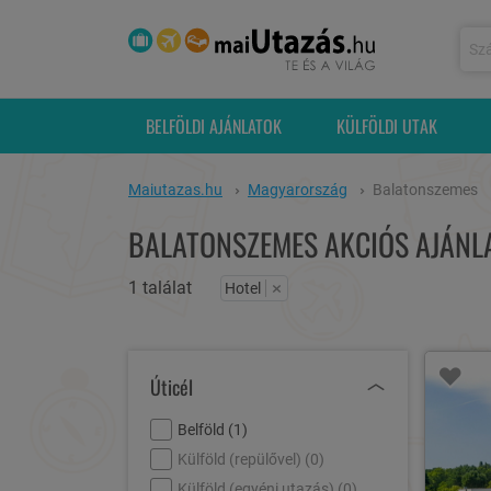
BELFÖLDI AJÁNLATOK
KÜLFÖLDI UTAK
Maiutazas.hu
Magyarország
Balatonszemes
BALATONSZEMES AKCIÓS AJÁNL
1 találat
×
Hotel
Úticél
Belföld (
1
)
Külföld (repülővel) (
0
)
Külföld (egyéni utazás) (
0
)