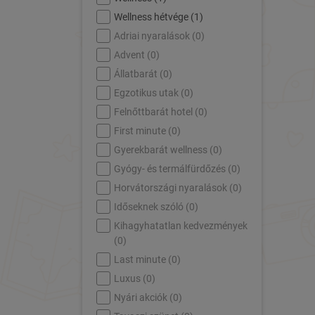
Wellness hétvége (
1
)
Adriai nyaralások (
0
)
Advent (
0
)
Állatbarát (
0
)
Egzotikus utak (
0
)
Felnőttbarát hotel (
0
)
First minute (
0
)
Gyerekbarát wellness (
0
)
Gyógy- és termálfürdőzés (
0
)
Horvátországi nyaralások (
0
)
Időseknek szóló (
0
)
Kihagyhatatlan kedvezmények
(
0
)
Last minute (
0
)
Luxus (
0
)
Nyári akciók (
0
)