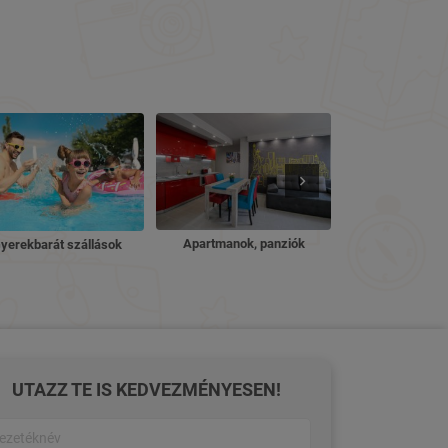
Nyugdíjas ü
Apartmanok, panziók
yerekbarát szállások
UTAZZ TE IS KEDVEZMÉNYESEN!