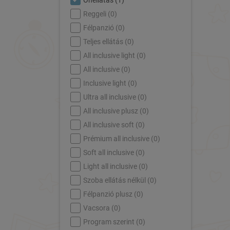
Önellátás (
1
)
Reggeli (
0
)
Félpanzió (
0
)
Teljes ellátás (
0
)
All inclusive light (
0
)
All inclusive (
0
)
Inclusive light (
0
)
Ultra all inclusive (
0
)
All inclusive plusz (
0
)
All inclusive soft (
0
)
Prémium all inclusive (
0
)
Soft all inclusive (
0
)
Light all inclusive (
0
)
Szoba ellátás nélkül (
0
)
Félpanzió plusz (
0
)
Vacsora (
0
)
Program szerint (
0
)