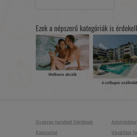
Ezek a népszerű kategóriák is érdeke
Wellness akciók
4 csillagos szállodá
Gyakran Ismételt Kérdések
Adatvédele
Kapcsolat
Vásárlási fe