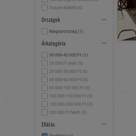
Összes külföld (
0
)
Országok
Magyarország (
1
)
Árkategória
30 000-45 000 Ft (
1
)
20 000 Ft alatt (
0
)
20 000-30 000 Ft (
0
)
45 000-60 000 Ft (
0
)
60 000-100 000 Ft (
0
)
100 000-150 000 Ft (
0
)
150 000-200 000 Ft (
0
)
200 000 Ft felett (
0
)
Ellátás