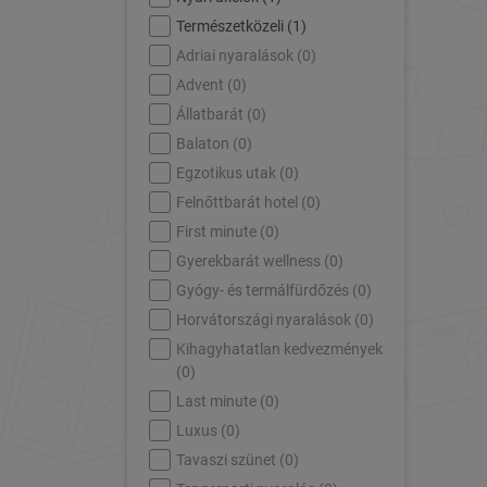
Természetközeli (
1
)
Adriai nyaralások (
0
)
Advent (
0
)
Állatbarát (
0
)
Balaton (
0
)
Egzotikus utak (
0
)
Felnőttbarát hotel (
0
)
First minute (
0
)
Gyerekbarát wellness (
0
)
Gyógy- és termálfürdőzés (
0
)
Horvátországi nyaralások (
0
)
Kihagyhatatlan kedvezmények
(
0
)
Last minute (
0
)
Luxus (
0
)
Tavaszi szünet (
0
)