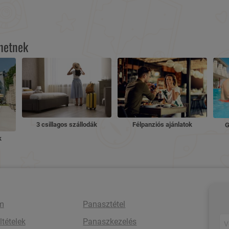
lhetnek
3 csillagos szállodák
Félpanziós ajánlatok
G
k
m
Panasztétel
ltételek
Panaszkezelés