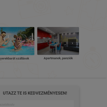
Nyugdíjas ü
Apartmanok, panziók
yerekbarát szállások
UTAZZ TE IS KEDVEZMÉNYESEN!