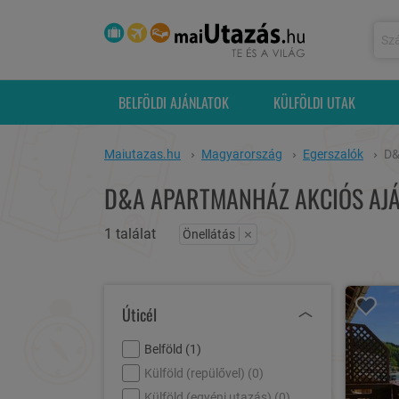
BELFÖLDI AJÁNLATOK
KÜLFÖLDI UTAK
Maiutazas.hu
Magyarország
Egerszalók
D&
D&A APARTMANHÁZ AKCIÓS AJÁ
1 találat
×
Önellátás
Úticél
Belföld (
1
)
Külföld (repülővel) (
0
)
Külföld (egyéni utazás) (
0
)