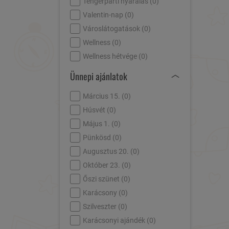
Tengerparti nyaralás (
0
)
Valentin-nap (
0
)
Városlátogatások (
0
)
Wellness (
0
)
Wellness hétvége (
0
)
Ünnepi ajánlatok
Március 15. (
0
)
Húsvét (
0
)
Május 1. (
0
)
Pünkösd (
0
)
Augusztus 20. (
0
)
Október 23. (
0
)
Őszi szünet (
0
)
Karácsony (
0
)
Szilveszter (
0
)
Karácsonyi ajándék (
0
)