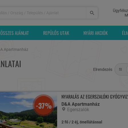
Ügyfélsz
M
ÖSSZES AJÁNLAT
REPÜLŐS UTAK
NYÁRI AKCIÓK
ÉL
A Apartmanház
NLATAI
Elrendezés
NYARALÁS AZ EGERSZALÓKI GYÓGYVIZ
-37%
D&A Apartmanház
Egerszalók
2 fő / 2 éj, önellátással