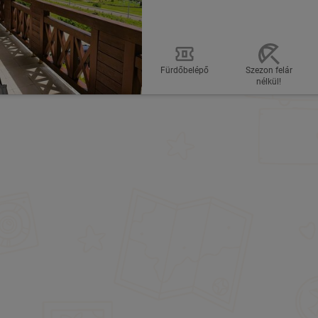
Fürdőbelépő
Szezon felár
nélkül!