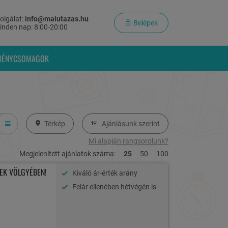
olgálat:
info@maiutazas.hu
Belépek
inden nap: 8:00-20:00
MÉNYCSOMAGOK
Térkép
Ajánlásunk szerint
Mi alapján rangsorolunk?
Megjelenített ajánlatok száma:
25
50
100
EK VÖLGYÉBEN!
Kiváló ár-érték arány
Felár ellenében hétvégén is