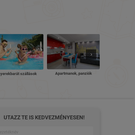
Nyugdíjas ü
Apartmanok, panziók
yerekbarát szállások
UTAZZ TE IS KEDVEZMÉNYESEN!