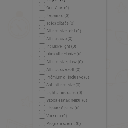
Reggeli (
1
)
Önellátás (
0
)
Félpanzió (
0
)
Teljes ellátás (
0
)
All inclusive light (
0
)
All inclusive (
0
)
Inclusive light (
0
)
Ultra all inclusive (
0
)
All inclusive plusz (
0
)
All inclusive soft (
0
)
Prémium all inclusive (
0
)
Soft all inclusive (
0
)
Light all inclusive (
0
)
Szoba ellátás nélkül (
0
)
Félpanzió plusz (
0
)
Vacsora (
0
)
Program szerint (
0
)