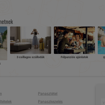
lhetnek
3 csillagos szállodák
Félpanziós ajánlatok
G
k
m
Panasztétel
ltételek
Panaszkezelés