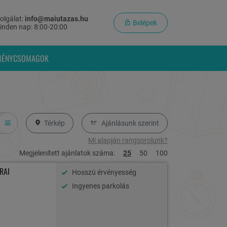
olgálat:
info@maiutazas.hu
Belépek
inden nap: 8:00-20:00
MÉNYCSOMAGOK
Térkép
Ajánlásunk szerint
Mi alapján rangsorolunk?
Megjelenített ajánlatok száma:
25
50
100
RAI
Hosszú érvényesség
Ingyenes parkolás