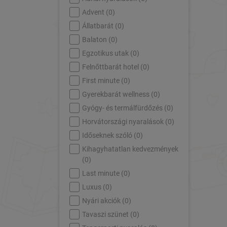
Advent (
0
)
Állatbarát (
0
)
Balaton (
0
)
Egzotikus utak (
0
)
Felnőttbarát hotel (
0
)
First minute (
0
)
Gyerekbarát wellness (
0
)
Gyógy- és termálfürdőzés (
0
)
Horvátországi nyaralások (
0
)
Időseknek szóló (
0
)
Kihagyhatatlan kedvezmények
(
0
)
Last minute (
0
)
Luxus (
0
)
Nyári akciók (
0
)
Tavaszi szünet (
0
)