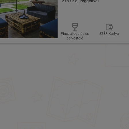
2 fő / 2 éj, reggelivel
Pincelátogatás és
SZÉP Kártya
borkóstoló