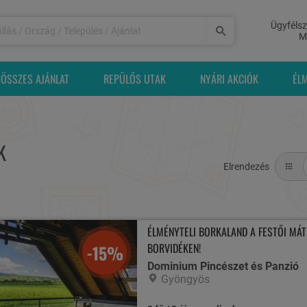
Ügyfélsz
M
ÖSSZES AJÁNLAT
REPÜLŐS UTAK
NYÁRI AKCIÓK
ÉL
K
Elrendezés
ÉLMÉNYTELI BORKALAND A FESTŐI MÁT
BORVIDÉKEN!
-15%
Dominium Pincészet és Panzió
Gyöngyös