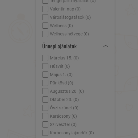
Tengerparti nyaralás (
0
)
Valentin-nap (
0
)
Városlátogatások (
0
)
Wellness (
0
)
Wellness hétvége (
0
)
Ünnepi ajánlatok
Március 15. (
0
)
Húsvét (
0
)
Május 1. (
0
)
Pünkösd (
0
)
Augusztus 20. (
0
)
Október 23. (
0
)
Őszi szünet (
0
)
Karácsony (
0
)
Szilveszter (
0
)
Karácsonyi ajándék (
0
)