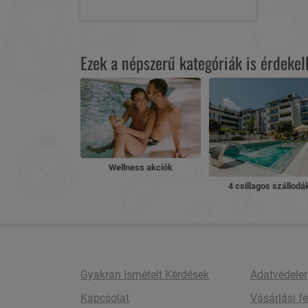
Ezek a népszerű kategóriák is érdeke
Wellness akciók
4 csillagos szállodá
Gyakran Ismételt Kérdések
Adatvédele
Kapcsolat
Vásárlási fe