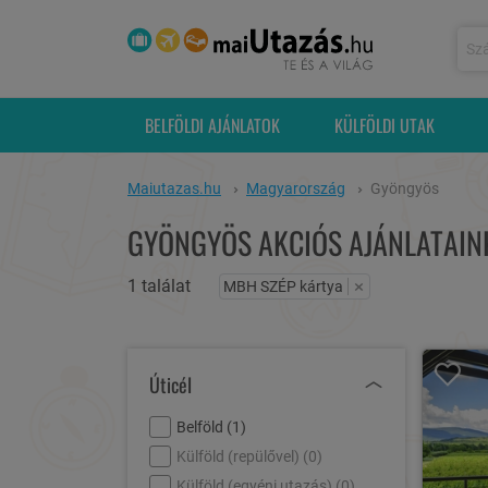
BELFÖLDI AJÁNLATOK
KÜLFÖLDI UTAK
Maiutazas.hu
Magyarország
Gyöngyös
GYÖNGYÖS AKCIÓS AJÁNLATAIN
1 találat
×
MBH SZÉP kártya
Úticél
Belföld (
1
)
Külföld (repülővel) (
0
)
Külföld (egyéni utazás) (
0
)