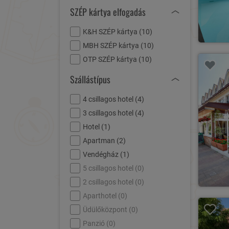
SZÉP kártya elfogadás
K&H SZÉP kártya (
10
)
MBH SZÉP kártya (
10
)
OTP SZÉP kártya (
10
)
Szállástípus
4 csillagos hotel (
4
)
3 csillagos hotel (
4
)
Hotel (
1
)
Apartman (
2
)
Vendégház (
1
)
5 csillagos hotel (
0
)
2 csillagos hotel (
0
)
Aparthotel (
0
)
Üdülőközpont (
0
)
Panzió (
0
)