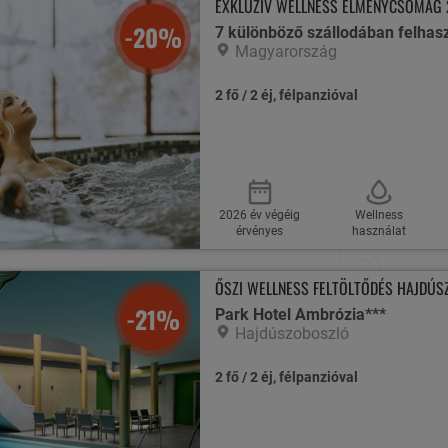
EXKLUZÍV WELLNESS ÉLMÉNYCSOMAG 
-20%
7 különböző szállodában felhas
Magyarország
2 fő / 2 éj, félpanzióval
2026 év végéig
Wellness
érvényes
használat
ŐSZI WELLNESS FELTÖLTŐDÉS HAJDÚS
-21%
Park Hotel Ambrózia***
Hajdúszoboszló
2 fő / 2 éj, félpanzióval