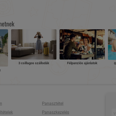
lhetnek
3 csillagos szállodák
Félpanziós ajánlatok
G
k
m
Panasztétel
ltételek
Panaszkezelés