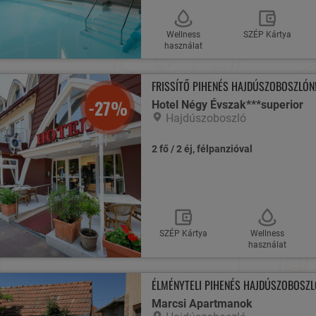
Wellness
SZÉP Kártya
használat
FRISSÍTŐ PIHENÉS HAJDÚSZOBOSZLÓN
-27%
Hotel Négy Évszak***superior
Hajdúszoboszló
2 fő / 2 éj, félpanzióval
SZÉP Kártya
Wellness
használat
ÉLMÉNYTELI PIHENÉS HAJDÚSZOBOSZL
Marcsi Apartmanok