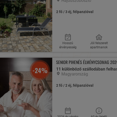
Hajdúszoboszló
2 fő / 3 éj, félpanzióval
Hosszú
Jól felszerelt
érvényesség
apartmanok
SENIOR PIHENÉS ÉLMÉNYCSOMAG 202
-24%
11 különböző szállodában felha
Magyarország
2 fő / 2 éj, félpanzióval
2026 év végéig
60 év feletti