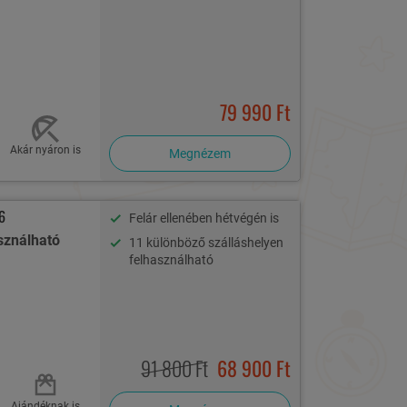
79 990 Ft
Akár nyáron is
Megnézem
6
Felár ellenében hétvégén is
sználható
11 különböző szálláshelyen
felhasználható
91 800 Ft
68 900 Ft
Ajándéknak is