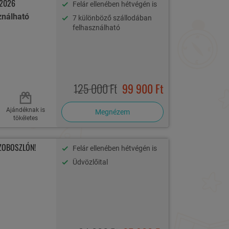
2026
Felár ellenében hétvégén is
ználható
7 különböző szállodában
felhasználható
125 000 Ft
99 900 Ft
Ajándéknak is
Megnézem
tökéletes
ZOBOSZLÓN!
Felár ellenében hétvégén is
Üdvözlőital