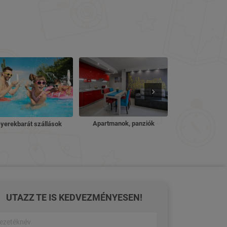
Nyugdíjas ü
Apartmanok, panziók
yerekbarát szállások
UTAZZ TE IS KEDVEZMÉNYESEN!