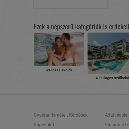
Ezek a népszerű kategóriák is érdeke
Wellness akciók
4 csillagos szállodá
Gyakran Ismételt Kérdések
Adatvédele
Kapcsolat
Vásárlási fe