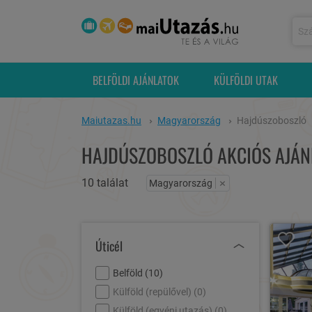
BELFÖLDI AJÁNLATOK
KÜLFÖLDI UTAK
Maiutazas.hu
Magyarország
Hajdúszoboszló
HAJDÚSZOBOSZLÓ AKCIÓS AJÁN
10 találat
×
Magyarország
Úticél
Belföld (
10
)
Külföld (repülővel) (
0
)
Külföld (egyéni utazás) (
0
)