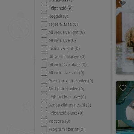
Önellátás (
1
)
Félpanzió (
9
)
Reggeli (
0
)
Teljes ellátás (
0
)
All inclusive light (
0
)
All inclusive (
0
)
Inclusive light (
0
)
Ultra all inclusive (
0
)
All inclusive plusz (
0
)
All inclusive soft (
0
)
Prémium all inclusive (
0
)
Soft all inclusive (
0
)
Light all inclusive (
0
)
Szoba ellátás nélkül (
0
)
Félpanzió plusz (
0
)
Vacsora (
0
)
Program szerint (
0
)