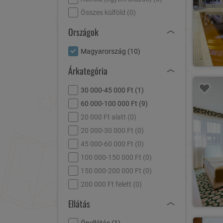
Összes külföld (
0
)
Országok
Magyarország (
10
)
Árkategória
30 000-45 000 Ft (
1
)
60 000-100 000 Ft (
9
)
20 000 Ft alatt (
0
)
20 000-30 000 Ft (
0
)
45 000-60 000 Ft (
0
)
100 000-150 000 Ft (
0
)
150 000-200 000 Ft (
0
)
200 000 Ft felett (
0
)
Ellátás