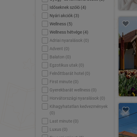
Időseknek szóló (
4
)
Nyári akciók (
3
)
Wellness (
5
)
Wellness hétvége (
4
)
Adriai nyaralások (
0
)
Advent (
0
)
Balaton (
0
)
Egzotikus utak (
0
)
Felnőttbarát hotel (
0
)
First minute (
0
)
Gyerekbarát wellness (
0
)
Horvátországi nyaralások (
0
)
Kihagyhatatlan kedvezmények
(
0
)
Last minute (
0
)
Luxus (
0
)