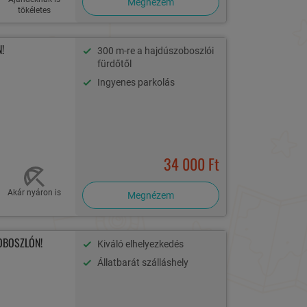
Megnézem
tökéletes
!
300 m-re a hajdúszoboszlói
fürdőtől
Ingyenes parkolás
34 000 Ft
Akár nyáron is
Megnézem
OBOSZLÓN!
Kiváló elhelyezkedés
Állatbarát szálláshely