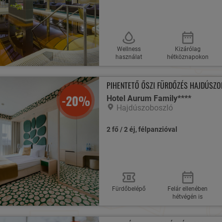
Wellness
Kizárólag
használat
hétköznapokon
PIHENTETŐ ŐSZI FÜRDŐZÉS HAJDÚSZO
-20%
Hotel Aurum Family****
Hajdúszoboszló
2 fő / 2 éj, félpanzióval
Fürdőbelépő
Felár ellenében
hétvégén is