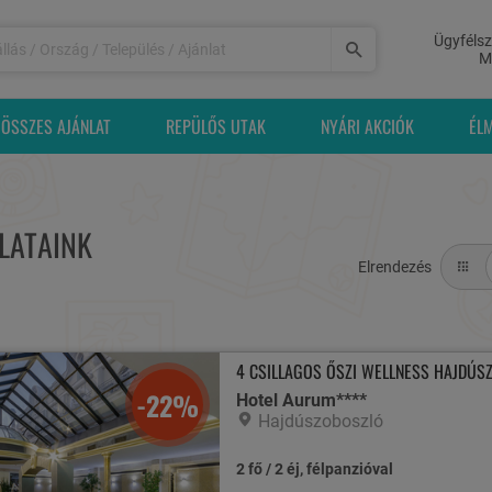
Ügyfélsz
M
ÖSSZES AJÁNLAT
REPÜLŐS UTAK
NYÁRI AKCIÓK
ÉL
LATAINK
Elrendezés
4 CSILLAGOS ŐSZI WELLNESS HAJDÚS
-22%
Hotel Aurum****
Hajdúszoboszló
2 fő / 2 éj, félpanzióval