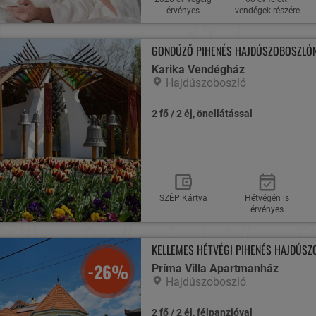
érvényes
vendégek részére
GONDŰZŐ PIHENÉS HAJDÚSZOBOSZLÓN
Karika Vendégház
Hajdúszoboszló
2 fő / 2 éj, önellátással
SZÉP Kártya
Hétvégén is
érvényes
KELLEMES HÉTVÉGI PIHENÉS HAJDÚSZ
-26%
Príma Villa Apartmanház
Hajdúszoboszló
2 fő / 2 éj, félpanzióval