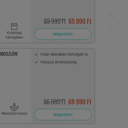
89 990 Ft
65 990 Ft
Kizárólag
Megnézem
hétvégéken
OBOSZLÓN!
Felár ellenében hétvégén is
Hosszú érvényesség
96 080 Ft
69 990 Ft
Masszázs kupon
Megnézem