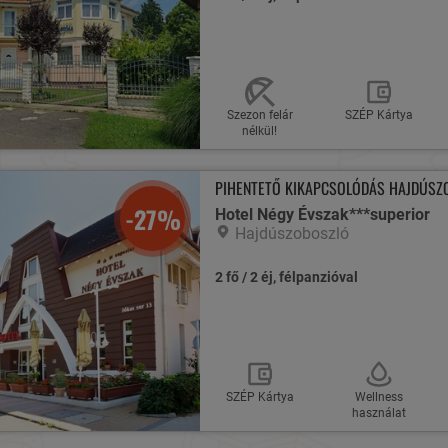
Szezon felár
SZÉP Kártya
nélkül!
PIHENTETŐ KIKAPCSOLÓDÁS HAJDÚSZ
-27%
Hotel Négy Évszak***superior
Hajdúszoboszló
2 fő / 2 éj, félpanzióval
SZÉP Kártya
Wellness
használat