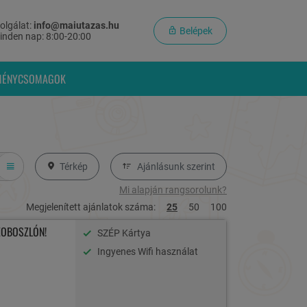
olgálat:
info@maiutazas.hu
Belépek
inden nap: 8:00-20:00
MÉNYCSOMAGOK
Térkép
Ajánlásunk szerint
Mi alapján rangsorolunk?
Megjelenített ajánlatok száma:
25
50
100
ZOBOSZLÓN!
SZÉP Kártya
Ingyenes Wifi használat