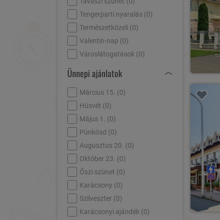
Tavaszi szünet (
0
)
Tengerparti nyaralás (
0
)
Természetközeli (
0
)
Valentin-nap (
0
)
Városlátogatások (
0
)
Ünnepi ajánlatok
Március 15. (
0
)
Húsvét (
0
)
Május 1. (
0
)
Pünkösd (
0
)
Augusztus 20. (
0
)
Október 23. (
0
)
Őszi szünet (
0
)
Karácsony (
0
)
Szilveszter (
0
)
Karácsonyi ajándék (
0
)