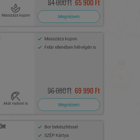
84 000 Ft
65 900 Ft
Masszázs kupon
Megnézem
!
Masszázs kupon
Felár ellenében hétvégén is
96 080 Ft
69 990 Ft
Akár nyáron is
Megnézem
ÓN!
Bor bekészítéssel
SZÉP Kártya