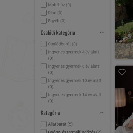
Mobilház (
0
)
Riad (
0
)
Egyéb (
0
)
Családi kategória
Családbarát (
0
)
Ingyenes gyermek 4 év alatt
(
0
)
Ingyenes gyermek 6 év alatt
(
0
)
Ingyenes gyermek 10 év alatt
(
0
)
Ingyenes gyermek 14 év alatt
(
0
)
Kategória
Állatbarát (
5
)
Gyógy- és termálfürdőzés (
2
)