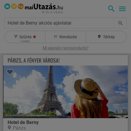
Hotel de Berny akciós ajánlatai
Szűrés
Rendezés
Térkép
1
találat
Mi alapján rangsorolunk?
PÁRIZS, A FÉNYEK VÁROSA!
Hotel de Berny
Párizs