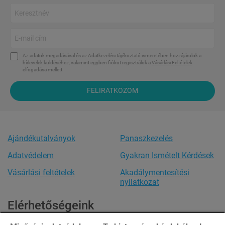
Az adatok megadásával és az
Adatkezelési tájékoztató
ismeretében hozzájárulok a
hírlevelek küldéséhez, valamint egyben fiókot regisztrálok a
Vásárlási Feltételek
elfogadása mellett.
FELIRATKOZOM
Ajándékutalványok
Panaszkezelés
Adatvédelem
Gyakran Ismételt Kérdések
Vásárlási feltételek
Akadálymentesítési
nyilatkozat
Elérhetőségeink
Ügyfélszolgálat