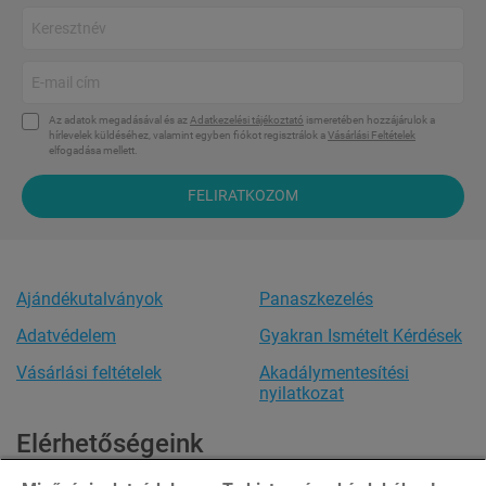
Az adatok megadásával és az
Adatkezelési tájékoztató
ismeretében hozzájárulok a
hírlevelek küldéséhez, valamint egyben fiókot regisztrálok a
Vásárlási Feltételek
elfogadása mellett.
FELIRATKOZOM
Ajándékutalványok
Panaszkezelés
Adatvédelem
Gyakran Ismételt Kérdések
Vásárlási feltételek
Akadálymentesítési
nyilatkozat
Elérhetőségeink
Ügyfélszolgálat