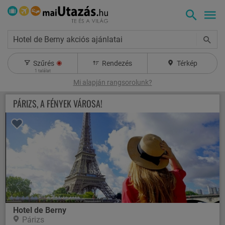
Hotel de Berny akciós ajánlatai
Szűrés
Rendezés
Térkép
1
találat
Mi alapján rangsorolunk?
PÁRIZS, A FÉNYEK VÁROSA!
Hotel de Berny
Párizs