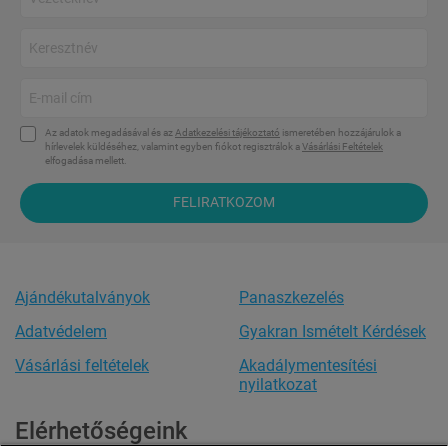
Az adatok megadásával és az
Adatkezelési tájékoztató
ismeretében hozzájárulok a
hírlevelek küldéséhez, valamint egyben fiókot regisztrálok a
Vásárlási Feltételek
elfogadása mellett.
FELIRATKOZOM
Ajándékutalványok
Panaszkezelés
Adatvédelem
Gyakran Ismételt Kérdések
Vásárlási feltételek
Akadálymentesítési
nyilatkozat
Elérhetőségeink