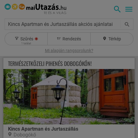
Kincs Apartman és Jurtaszállás akciós ajánlatai
Szűrés
Rendezés
Térkép
1
találat
Mi alapján rangsorolunk?
TERMÉSZETKÖZELI PIHENÉS DOBOGÓKŐN!
Kincs Apartman és Jurtaszállás
Dobogókő