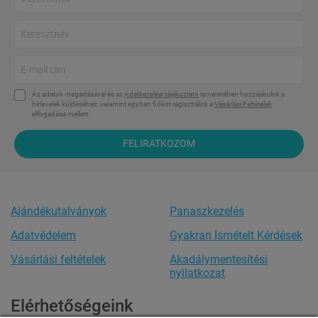
Az adatok megadásával és az
Adatkezelési tájékoztató
ismeretében hozzájárulok a
hírlevelek küldéséhez, valamint egyben fiókot regisztrálok a
Vásárlási Feltételek
elfogadása mellett.
FELIRATKOZOM
Ajándékutalványok
Panaszkezelés
Adatvédelem
Gyakran Ismételt Kérdések
Vásárlási feltételek
Akadálymentesítési
nyilatkozat
Elérhetőségeink