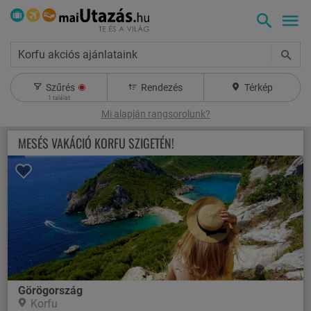
Korfu akciós ajánlataink
Szűrés
Rendezés
Térkép
1
találat
Mi alapján rangsorolunk?
MESÉS VAKÁCIÓ KORFU SZIGETÉN!
Görögország
Korfu