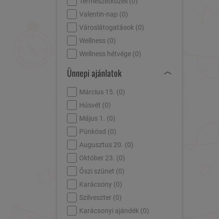
Természetközeli (
0
)
Valentin-nap (
0
)
Városlátogatások (
0
)
Wellness (
0
)
Wellness hétvége (
0
)
Ünnepi ajánlatok
Március 15. (
0
)
Húsvét (
0
)
Május 1. (
0
)
Pünkösd (
0
)
Augusztus 20. (
0
)
Október 23. (
0
)
Őszi szünet (
0
)
Karácsony (
0
)
Szilveszter (
0
)
Karácsonyi ajándék (
0
)