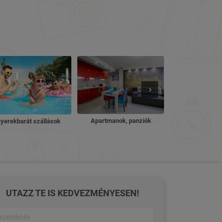
Nyugdíjas ü
Apartmanok, panziók
yerekbarát szállások
UTAZZ TE IS KEDVEZMÉNYESEN!