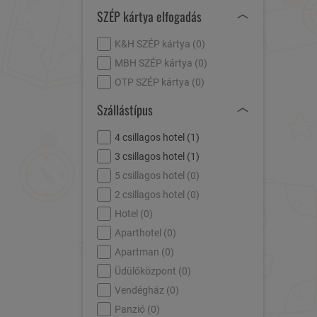
SZÉP kártya elfogadás
K&H SZÉP kártya (
0
)
MBH SZÉP kártya (
0
)
OTP SZÉP kártya (
0
)
Szállástípus
4 csillagos hotel (
1
)
3 csillagos hotel (
1
)
5 csillagos hotel (
0
)
2 csillagos hotel (
0
)
Hotel (
0
)
Aparthotel (
0
)
Apartman (
0
)
Üdülőközpont (
0
)
Vendégház (
0
)
Panzió (
0
)