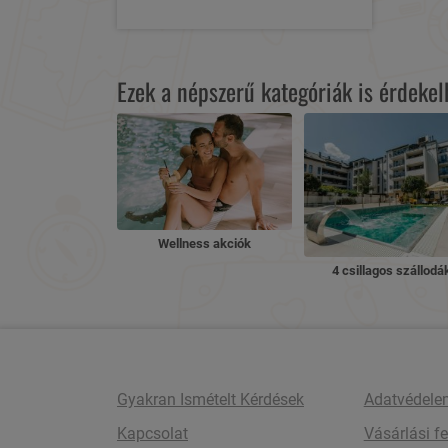
Ezek a népszerű kategóriák is érdeke
Wellness akciók
4 csillagos szállodá
Gyakran Ismételt Kérdések
Adatvédele
Kapcsolat
Vásárlási fe