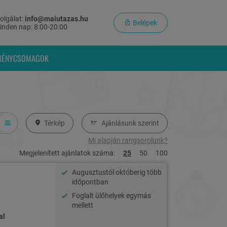
olgálat:
info@maiutazas.hu
Belépek
inden nap: 8:00-20:00
MÉNYCSOMAGOK
Térkép
Ajánlásunk szerint
Mi alapján rangsorolunk?
Megjelenített ajánlatok száma:
25
50
100
Augusztustól októberig több
időpontban
Foglalt ülőhelyek egymás
mellett
al