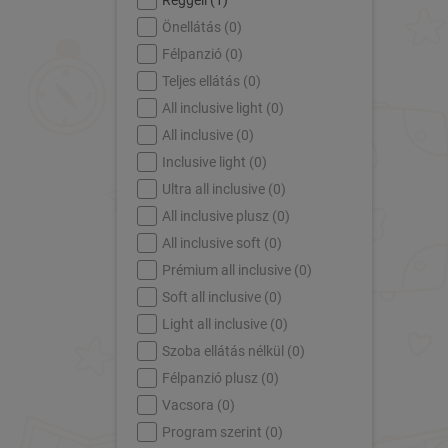
Reggeli (
1
)
Önellátás (
0
)
Félpanzió (
0
)
Teljes ellátás (
0
)
All inclusive light (
0
)
All inclusive (
0
)
Inclusive light (
0
)
Ultra all inclusive (
0
)
All inclusive plusz (
0
)
All inclusive soft (
0
)
Prémium all inclusive (
0
)
Soft all inclusive (
0
)
Light all inclusive (
0
)
Szoba ellátás nélkül (
0
)
Félpanzió plusz (
0
)
Vacsora (
0
)
Program szerint (
0
)