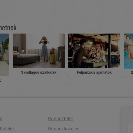
lhetnek
3 csillagos szállodák
Félpanziós ajánlatok
G
k
m
Panasztétel
ltételek
Panaszkezelés