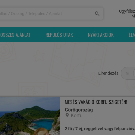
Ügyfélsz
M
ÖSSZES AJÁNLAT
REPÜLŐS UTAK
NYÁRI AKCIÓK
ÉL
Elrendezés
MESÉS VAKÁCIÓ KORFU SZIGETÉN!
Görögország
Korfu
2 fő / 7 éj, reggelivel vagy félpanzióv