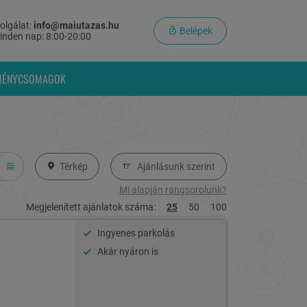
olgálat:
info@maiutazas.hu
Belépek
inden nap: 8:00-20:00
MÉNYCSOMAGOK
Térkép
Ajánlásunk szerint
Mi alapján rangsorolunk?
Megjelenített ajánlatok száma:
25
50
100
Ingyenes parkolás
Akár nyáron is