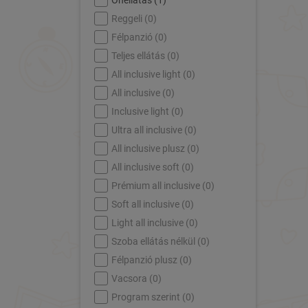
Önellátás (
1
)
Reggeli (
0
)
Félpanzió (
0
)
Teljes ellátás (
0
)
All inclusive light (
0
)
All inclusive (
0
)
Inclusive light (
0
)
Ultra all inclusive (
0
)
All inclusive plusz (
0
)
All inclusive soft (
0
)
Prémium all inclusive (
0
)
Soft all inclusive (
0
)
Light all inclusive (
0
)
Szoba ellátás nélkül (
0
)
Félpanzió plusz (
0
)
Vacsora (
0
)
Program szerint (
0
)