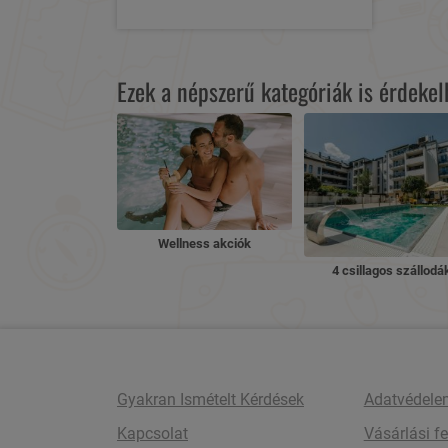
Ezek a népszerű kategóriák is érdeke
Wellness akciók
4 csillagos szállodá
Gyakran Ismételt Kérdések
Adatvédele
Kapcsolat
Vásárlási fe