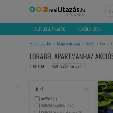
BELFÖLDI AJÁNLATOK
KÜLFÖLDI UTAK
Maiutazas.hu
Magyarország
Hévíz
Lorabel
LORABEL APARTMANHÁZ AKCIÓS
1 találat
×
MBH SZÉP kártya
Úticél
Belföld (
1
)
Külföld (repülővel) (
0
)
Külföld (egyéni utazás) (
0
)