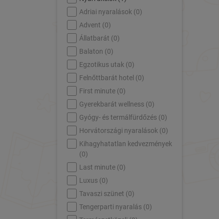
Adriai nyaralások (
0
)
Advent (
0
)
Állatbarát (
0
)
Balaton (
0
)
Egzotikus utak (
0
)
Felnőttbarát hotel (
0
)
First minute (
0
)
Gyerekbarát wellness (
0
)
Gyógy- és termálfürdőzés (
0
)
Horvátországi nyaralások (
0
)
Kihagyhatatlan kedvezmények
(
0
)
Last minute (
0
)
Luxus (
0
)
Tavaszi szünet (
0
)
Tengerparti nyaralás (
0
)