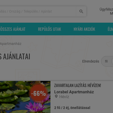
Ügyfélsz
M
ÖSSZES AJÁNLAT
REPÜLŐS UTAK
NYÁRI AKCIÓK
ÉL
 Apartmanház
 AJÁNLATAI
Elrendezés
ZAVARTALAN LAZÍTÁS HÉVÍZEN!
-66%
Lorabel Apartmanház
Hévíz
2 fő / 2 éj, önellátással