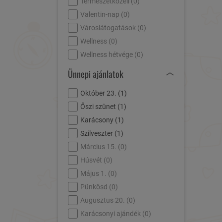
Természetközeli (
0
)
Valentin-nap (
0
)
Városlátogatások (
0
)
Wellness (
0
)
Wellness hétvége (
0
)
Ünnepi ajánlatok
Október 23. (
1
)
Őszi szünet (
1
)
Karácsony (
1
)
Szilveszter (
1
)
Március 15. (
0
)
Húsvét (
0
)
Május 1. (
0
)
Pünkösd (
0
)
Augusztus 20. (
0
)
Karácsonyi ajándék (
0
)