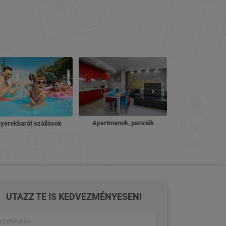
Nyugdíjas ü
Apartmanok, panziók
yerekbarát szállások
UTAZZ TE IS KEDVEZMÉNYESEN!