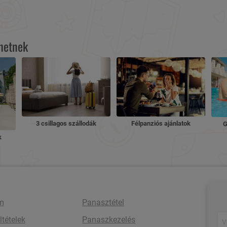
lhetnek
3 csillagos szállodák
Félpanziós ajánlatok
G
k
m
Panasztétel
ltételek
Panaszkezelés