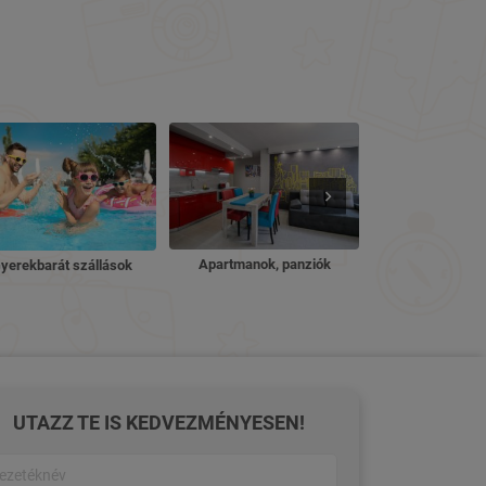
Nyugdíjas ü
Apartmanok, panziók
yerekbarát szállások
UTAZZ TE IS KEDVEZMÉNYESEN!