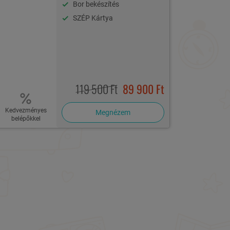
Bor bekészítés
SZÉP Kártya
119 500 Ft
89 900 Ft
Kedvezményes
Megnézem
belépőkkel