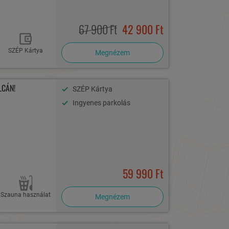
67 900 Ft
42 900 Ft
SZÉP Kártya
Megnézem
LCÁN!
SZÉP Kártya
Ingyenes parkolás
59 990 Ft
Szauna használat
Megnézem