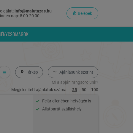
olgálat:
info@maiutazas.hu
Belépek
inden nap: 8:00-20:00
MÉNYCSOMAGOK
Térkép
Ajánlásunk szerint
Mi alapján rangsorolunk?
Megjelenített ajánlatok száma:
25
50
100
!
Felár ellenében hétvégén is
Állatbarát szálláshely