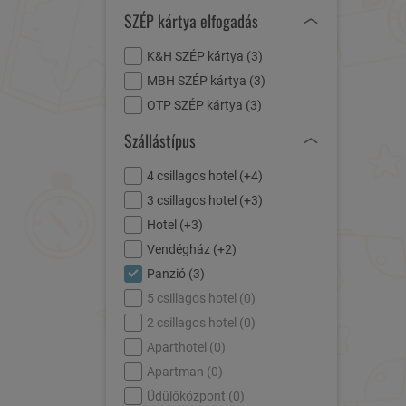
SZÉP kártya elfogadás
K&H SZÉP kártya (
3
)
MBH SZÉP kártya (
3
)
OTP SZÉP kártya (
3
)
Szállástípus
4 csillagos hotel (
+4
)
3 csillagos hotel (
+3
)
Hotel (
+3
)
Vendégház (
+2
)
Panzió (
3
)
5 csillagos hotel (
0
)
2 csillagos hotel (
0
)
Aparthotel (
0
)
Apartman (
0
)
Üdülőközpont (
0
)