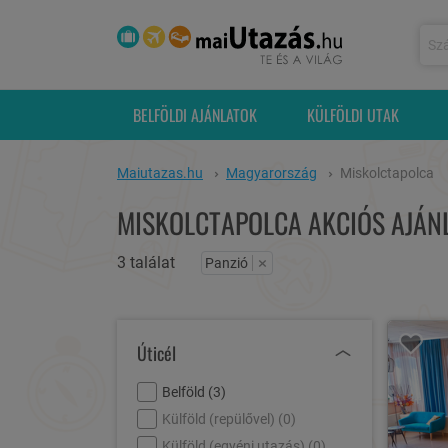
BELFÖLDI AJÁNLATOK
KÜLFÖLDI UTAK
Maiutazas.hu
Magyarország
Miskolctapolca
MISKOLCTAPOLCA AKCIÓS AJÁN
3 találat
×
Panzió
Úticél
Belföld (
3
)
Külföld (repülővel) (
0
)
Külföld (egyéni utazás) (
0
)