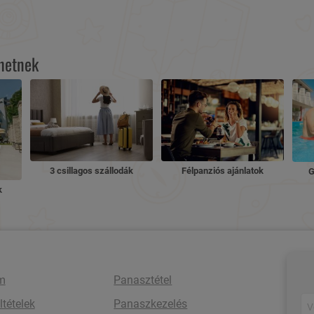
lhetnek
3 csillagos szállodák
Félpanziós ajánlatok
G
k
m
Panasztétel
ltételek
Panaszkezelés