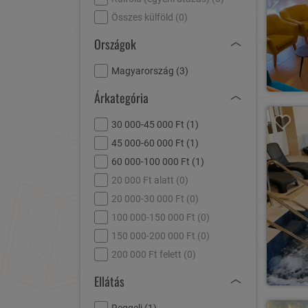
Összes külföld (
0
)
Országok
Magyarország (
3
)
Árkategória
30 000-45 000 Ft (
1
)
45 000-60 000 Ft (
1
)
60 000-100 000 Ft (
1
)
20 000 Ft alatt (
0
)
20 000-30 000 Ft (
0
)
100 000-150 000 Ft (
0
)
150 000-200 000 Ft (
0
)
200 000 Ft felett (
0
)
Ellátás