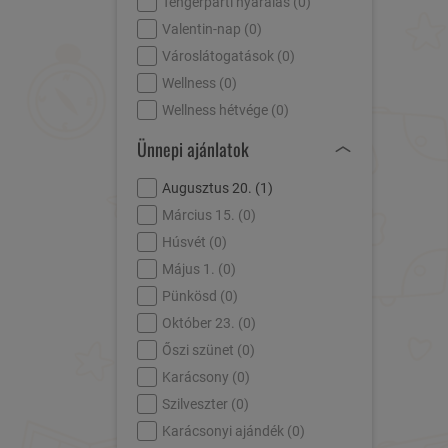
Tengerparti nyaralás (
0
)
Valentin-nap (
0
)
Városlátogatások (
0
)
Wellness (
0
)
Wellness hétvége (
0
)
Ünnepi ajánlatok
Augusztus 20. (
1
)
Március 15. (
0
)
Húsvét (
0
)
Május 1. (
0
)
Pünkösd (
0
)
Október 23. (
0
)
Őszi szünet (
0
)
Karácsony (
0
)
Szilveszter (
0
)
Karácsonyi ajándék (
0
)