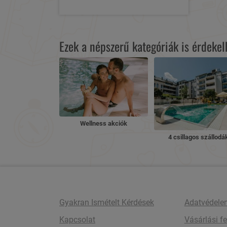
Ezek a népszerű kategóriák is érdeke
Wellness akciók
4 csillagos szállodá
Gyakran Ismételt Kérdések
Adatvédele
Kapcsolat
Vásárlási fe