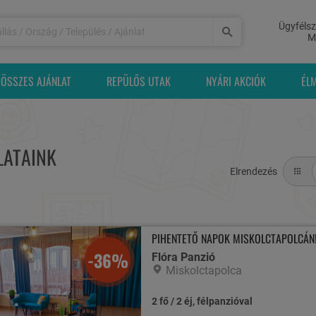
Ügyfélsz
M
ÖSSZES AJÁNLAT
REPÜLŐS UTAK
NYÁRI AKCIÓK
ÉL
LATAINK
Elrendezés
PIHENTETŐ NAPOK MISKOLCTAPOLCÁN
-36%
Flóra Panzió
Miskolctapolca
2 fő / 2 éj, félpanzióval