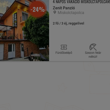
4 NAPOS VAKÁCIÓ MISKOLCTAPOLCÁN!
-24%
Zenit Panzió
Miskolctapolca
2 fő / 3 éj, reggelivel
Fürdőbelépő
Szezon felár
nélkül!