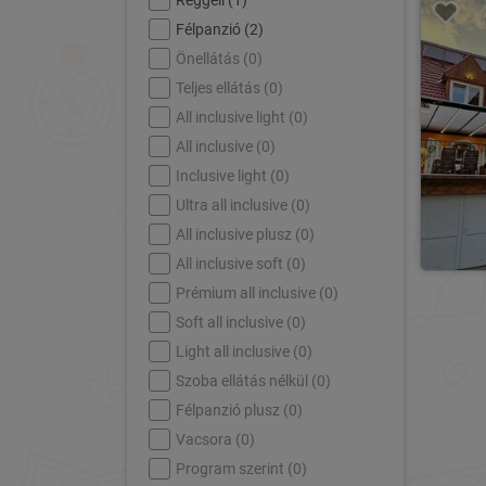
Reggeli (
1
)
Félpanzió (
2
)
Önellátás (
0
)
Teljes ellátás (
0
)
All inclusive light (
0
)
All inclusive (
0
)
Inclusive light (
0
)
Ultra all inclusive (
0
)
All inclusive plusz (
0
)
All inclusive soft (
0
)
Prémium all inclusive (
0
)
Soft all inclusive (
0
)
Light all inclusive (
0
)
Szoba ellátás nélkül (
0
)
Félpanzió plusz (
0
)
Vacsora (
0
)
Program szerint (
0
)