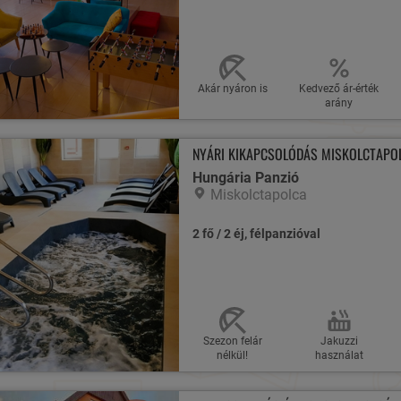
Akár nyáron is
Kedvező ár-érték
arány
NYÁRI KIKAPCSOLÓDÁS MISKOLCTAPO
Hungária Panzió
Miskolctapolca
2 fő / 2 éj, félpanzióval
Szezon felár
Jakuzzi
nélkül!
használat