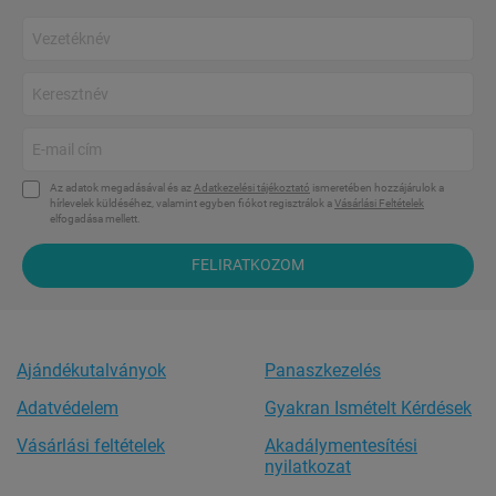
Az adatok megadásával és az
Adatkezelési tájékoztató
ismeretében hozzájárulok a
hírlevelek küldéséhez, valamint egyben fiókot regisztrálok a
Vásárlási Feltételek
elfogadása mellett.
FELIRATKOZOM
Ajándékutalványok
Panaszkezelés
Adatvédelem
Gyakran Ismételt Kérdések
Vásárlási feltételek
Akadálymentesítési
nyilatkozat