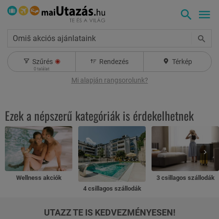
Omiš akciós ajánlataink
Szűrés
Rendezés
Térkép
0
találat
Mi alapján rangsorolunk?
Ezek a népszerű kategóriák is érdekelhetnek
Wellness akciók
3 csillagos szállodák
4 csillagos szállodák
UTAZZ TE IS KEDVEZMÉNYESEN!