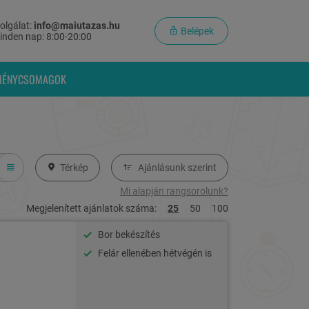
olgálat:
info@maiutazas.hu
Belépek
inden nap: 8:00-20:00
MÉNYCSOMAGOK
Térkép
Ajánlásunk szerint
Mi alapján rangsorolunk?
Megjelenített ajánlatok száma:
25
50
100
Bor bekészítés
Felár ellenében hétvégén is