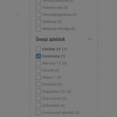
Természetközeli (
0
)
Valentin-nap (
0
)
Városlátogatások (
0
)
Wellness (
0
)
Wellness hétvége (
0
)
Ünnepi ajánlatok
Október 23. (
1
)
Karácsony (
1
)
Március 15. (
0
)
Húsvét (
0
)
Május 1. (
0
)
Pünkösd (
0
)
Augusztus 20. (
0
)
Őszi szünet (
0
)
Szilveszter (
0
)
Karácsonyi ajándék (
0
)