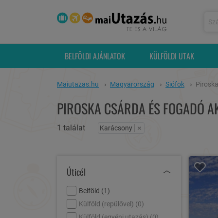
BELFÖLDI AJÁNLATOK
KÜLFÖLDI UTAK
Maiutazas.hu
Magyarország
Siófok
Pirosk
PIROSKA CSÁRDA ÉS FOGADÓ AK
1 találat
×
Karácsony
Úticél
Belföld (
1
)
Külföld (repülővel) (
0
)
Külföld (egyéni utazás) (
0
)