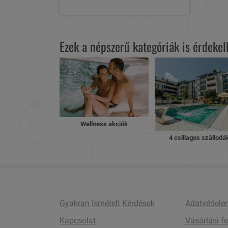
Ezek a népszerű kategóriák is érdeke
Wellness akciók
4 csillagos szállodá
Gyakran Ismételt Kérdések
Adatvédele
Kapcsolat
Vásárlási fe