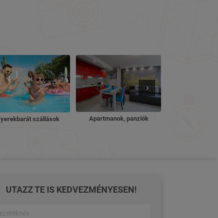
Nyugdíjas ü
Apartmanok, panziók
yerekbarát szállások
UTAZZ TE IS KEDVEZMÉNYESEN!