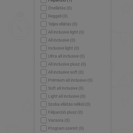
Félpanzió (
1
)
Önellátás (
0
)
Reggeli (
0
)
Teljes ellátás (
0
)
All inclusive light (
0
)
All inclusive (
0
)
Inclusive light (
0
)
Ultra all inclusive (
0
)
All inclusive plusz (
0
)
All inclusive soft (
0
)
Prémium all inclusive (
0
)
Soft all inclusive (
0
)
Light all inclusive (
0
)
Szoba ellátás nélkül (
0
)
Félpanzió plusz (
0
)
Vacsora (
0
)
Program szerint (
0
)