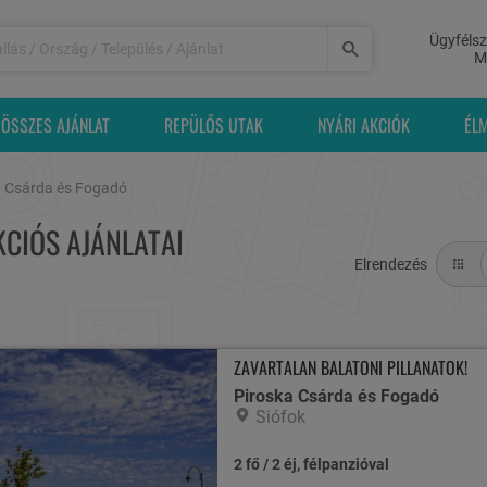
Ügyfélsz
M
ÖSSZES AJÁNLAT
REPÜLŐS UTAK
NYÁRI AKCIÓK
ÉL
a Csárda és Fogadó
CIÓS AJÁNLATAI
Elrendezés
ZAVARTALAN BALATONI PILLANATOK!
Piroska Csárda és Fogadó
Siófok
2 fő / 2 éj, félpanzióval