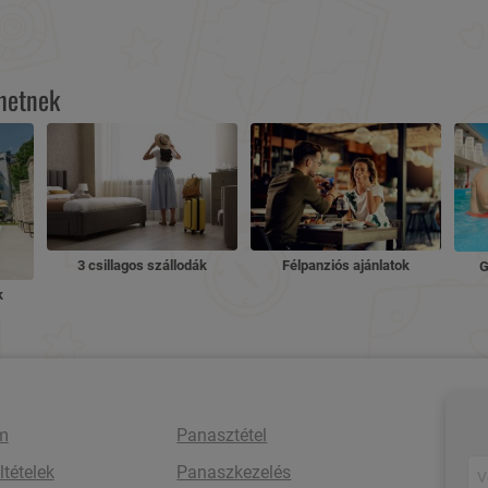
lhetnek
3 csillagos szállodák
Félpanziós ajánlatok
G
k
m
Panasztétel
ltételek
Panaszkezelés