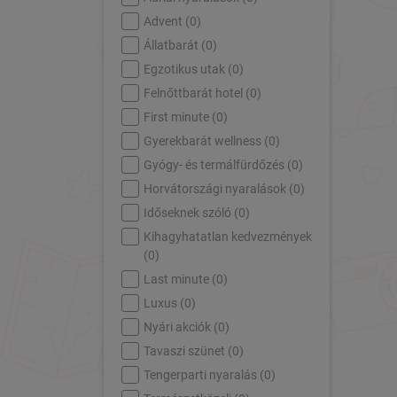
Advent (
0
)
Állatbarát (
0
)
Egzotikus utak (
0
)
Felnőttbarát hotel (
0
)
First minute (
0
)
Gyerekbarát wellness (
0
)
Gyógy- és termálfürdőzés (
0
)
Horvátországi nyaralások (
0
)
Időseknek szóló (
0
)
Kihagyhatatlan kedvezmények
(
0
)
Last minute (
0
)
Luxus (
0
)
Nyári akciók (
0
)
Tavaszi szünet (
0
)
Tengerparti nyaralás (
0
)