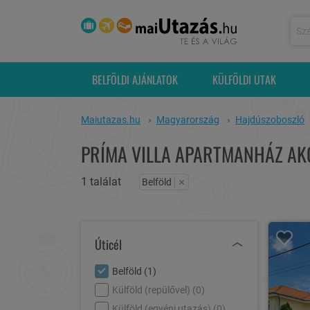
BELFÖLDI AJÁNLATOK
KÜLFÖLDI UTAK
Maiutazas.hu
Magyarország
Hajdúszoboszló
PRÍMA VILLA APARTMANHÁZ AKC
1 találat
×
Belföld
Úticél
Belföld (
1
)
Külföld (repülővel) (
0
)
Külföld (egyéni utazás) (
0
)