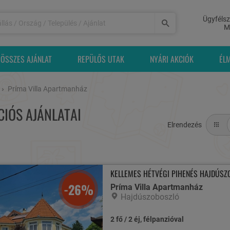
Ügyfélsz
M
ÖSSZES AJÁNLAT
REPÜLŐS UTAK
NYÁRI AKCIÓK
ÉL
Príma Villa Apartmanház
IÓS AJÁNLATAI
Elrendezés
KELLEMES HÉTVÉGI PIHENÉS HAJDÚSZ
-26%
Príma Villa Apartmanház
Hajdúszoboszló
2 fő / 2 éj, félpanzióval