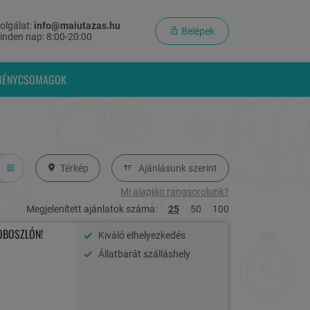
olgálat:
info@maiutazas.hu
Belépek
inden nap: 8:00-20:00
MÉNYCSOMAGOK
Térkép
Ajánlásunk szerint
Mi alapján rangsorolunk?
Megjelenített ajánlatok száma:
25
50
100
OBOSZLÓN!
Kiváló elhelyezkedés
Állatbarát szálláshely