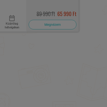
89 990 Ft
65 990 Ft
Kizárólag
Megnézem
hétvégéken