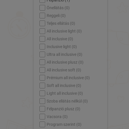
Félpanzió (
1
)
Önellátás (
0
)
Reggeli (
0
)
Teljes ellátás (
0
)
All inclusive light (
0
)
All inclusive (
0
)
Inclusive light (
0
)
Ultra all inclusive (
0
)
All inclusive plusz (
0
)
All inclusive soft (
0
)
Prémium all inclusive (
0
)
Soft all inclusive (
0
)
Light all inclusive (
0
)
Szoba ellátás nélkül (
0
)
Félpanzió plusz (
0
)
Vacsora (
0
)
Program szerint (
0
)