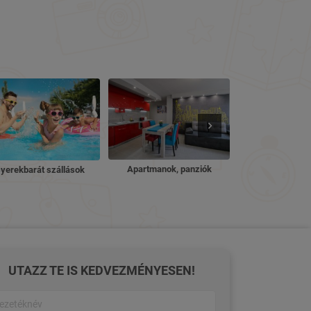
Nyugdíjas ü
Apartmanok, panziók
yerekbarát szállások
UTAZZ TE IS KEDVEZMÉNYESEN!