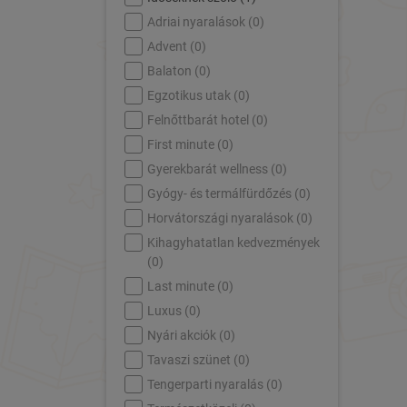
Adriai nyaralások (
0
)
Advent (
0
)
Balaton (
0
)
Egzotikus utak (
0
)
Felnőttbarát hotel (
0
)
First minute (
0
)
Gyerekbarát wellness (
0
)
Gyógy- és termálfürdőzés (
0
)
Horvátországi nyaralások (
0
)
Kihagyhatatlan kedvezmények
(
0
)
Last minute (
0
)
Luxus (
0
)
Nyári akciók (
0
)
Tavaszi szünet (
0
)
Tengerparti nyaralás (
0
)