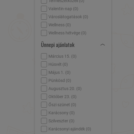
Természetközeli (
0
)
Valentin-nap (
0
)
Városlátogatások (
0
)
Wellness (
0
)
Wellness hétvége (
0
)
Ünnepi ajánlatok
Március 15. (
0
)
Húsvét (
0
)
Május 1. (
0
)
Pünkösd (
0
)
Augusztus 20. (
0
)
Október 23. (
0
)
Őszi szünet (
0
)
Karácsony (
0
)
Szilveszter (
0
)
Karácsonyi ajándék (
0
)