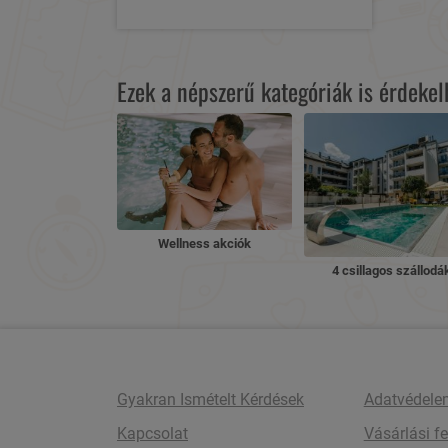
Ezek a népszerű kategóriák is érdeke
Wellness akciók
4 csillagos szállodá
Gyakran Ismételt Kérdések
Adatvédele
Kapcsolat
Vásárlási fe