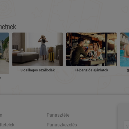
lhetnek
3 csillagos szállodák
Félpanziós ajánlatok
G
k
m
Panasztétel
ltételek
Panaszkezelés