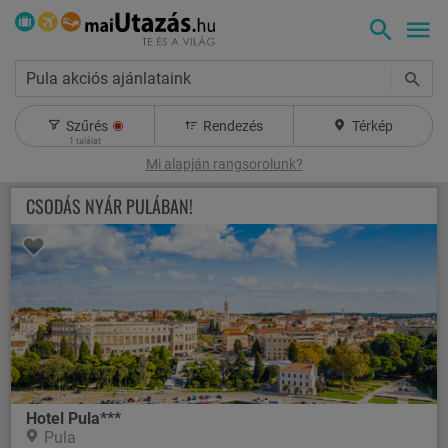
Pula akciós ajánlataink
Szűrés
Rendezés
Térkép
1
találat
Mi alapján rangsorolunk?
CSODÁS NYÁR PULÁBAN!
Hotel Pula***
Pula