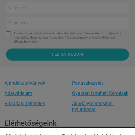
Az adatok megadásával és az
Adatkezelési tájékoztató
ismeretében hozzájárulok a
hírlevelek küldéséhez, valamint egyben fiókot regisztrálok a
Vásárlási Feltételek
elfogadása mellett.
FELIRATKOZOM
Ajándékutalványok
Panaszkezelés
Adatvédelem
Gyakran Ismételt Kérdések
Vásárlási feltételek
Akadálymentesítési
nyilatkozat
Elérhetőségeink
Ügyfélszolgálat