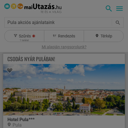
Pula akciós ajánlataink
Szűrés
Rendezés
Térkép
1
találat
Mi alapján rangsorolunk?
CSODÁS NYÁR PULÁBAN!
Hotel Pula***
Pula