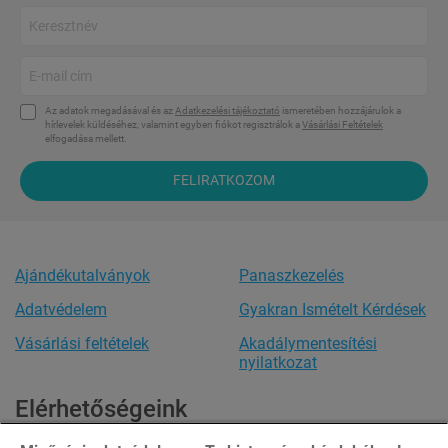
Az adatok megadásával és az
Adatkezelési tájékoztató
ismeretében hozzájárulok a
hírlevelek küldéséhez, valamint egyben fiókot regisztrálok a
Vásárlási Feltételek
elfogadása mellett.
FELIRATKOZOM
Ajándékutalványok
Panaszkezelés
Adatvédelem
Gyakran Ismételt Kérdések
Vásárlási feltételek
Akadálymentesítési
nyilatkozat
Elérhetőségeink
Ügyfélszolgálat