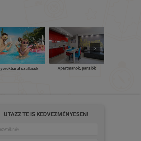
Nyugdíjas ü
Apartmanok, panziók
yerekbarát szállások
UTAZZ TE IS KEDVEZMÉNYESEN!