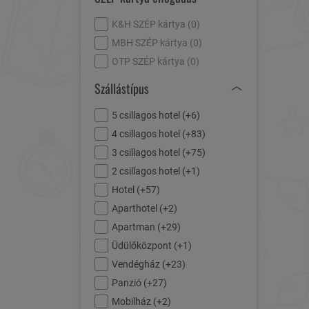
K&H SZÉP kártya (
0
)
MBH SZÉP kártya (
0
)
OTP SZÉP kártya (
0
)
Szállástípus
5 csillagos hotel (
+6
)
4 csillagos hotel (
+83
)
3 csillagos hotel (
+75
)
2 csillagos hotel (
+1
)
Hotel (
+57
)
Aparthotel (
+2
)
Apartman (
+29
)
Üdülőközpont (
+1
)
Vendégház (
+23
)
Panzió (
+27
)
Mobilház (
+2
)