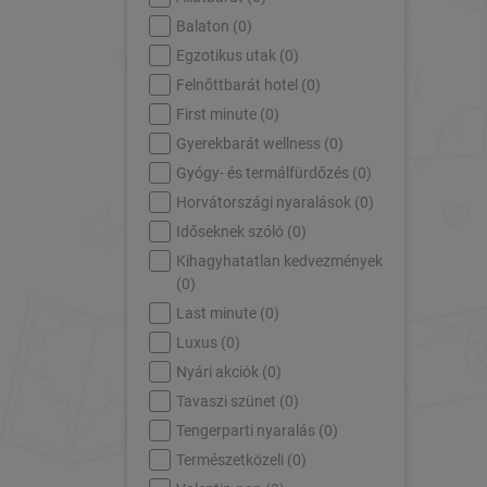
Balaton (
0
)
Egzotikus utak (
0
)
Felnőttbarát hotel (
0
)
First minute (
0
)
Gyerekbarát wellness (
0
)
Gyógy- és termálfürdőzés (
0
)
Horvátországi nyaralások (
0
)
Időseknek szóló (
0
)
Kihagyhatatlan kedvezmények
(
0
)
Last minute (
0
)
Luxus (
0
)
Nyári akciók (
0
)
Tavaszi szünet (
0
)
Tengerparti nyaralás (
0
)
Természetközeli (
0
)