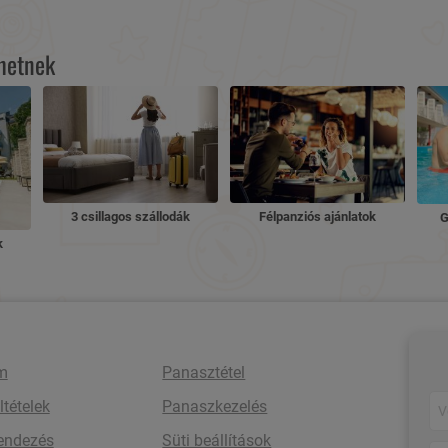
lhetnek
3 csillagos szállodák
Félpanziós ajánlatok
G
k
m
Panasztétel
ltételek
Panaszkezelés
rendezés
Süti beállítások