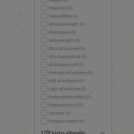
Reggeli (
0
)
Félpanzió (
0
)
Teljes ellátás (
0
)
All inclusive light (
0
)
All inclusive (
0
)
Inclusive light (
0
)
Ultra all inclusive (
0
)
All inclusive plusz (
0
)
All inclusive soft (
0
)
Prémium all inclusive (
0
)
Soft all inclusive (
0
)
Light all inclusive (
0
)
Szoba ellátás nélkül (
0
)
Félpanzió plusz (
0
)
Vacsora (
0
)
Program szerint (
0
)
SZÉP kártya elfogadás