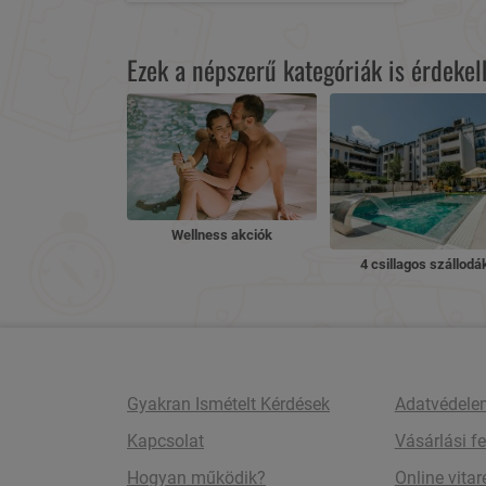
Ezek a népszerű kategóriák is érdeke
Wellness akciók
4 csillagos szállodá
Gyakran Ismételt Kérdések
Adatvédele
Kapcsolat
Vásárlási fe
Hogyan működik?
Online vita