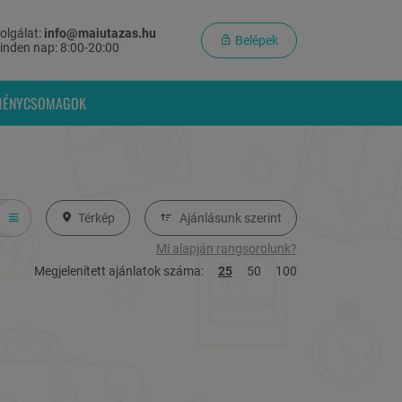
olgálat:
info@maiutazas.hu
Belépek
inden nap: 8:00-20:00
MÉNYCSOMAGOK
Térkép
Ajánlásunk szerint
Mi alapján rangsorolunk?
Megjelenített ajánlatok száma:
25
50
100