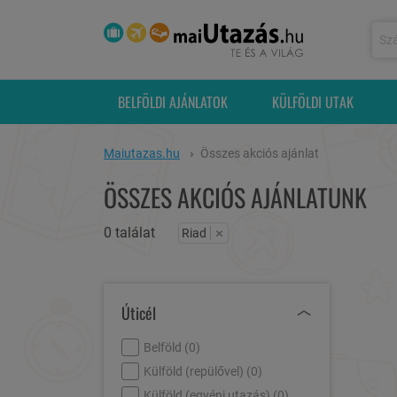
BELFÖLDI AJÁNLATOK
KÜLFÖLDI UTAK
Maiutazas.hu
Összes akciós ajánlat
ÖSSZES AKCIÓS AJÁNLATUNK
0 találat
×
Riad
Úticél
Belföld (
0
)
Külföld (repülővel) (
0
)
Külföld (egyéni utazás) (
0
)