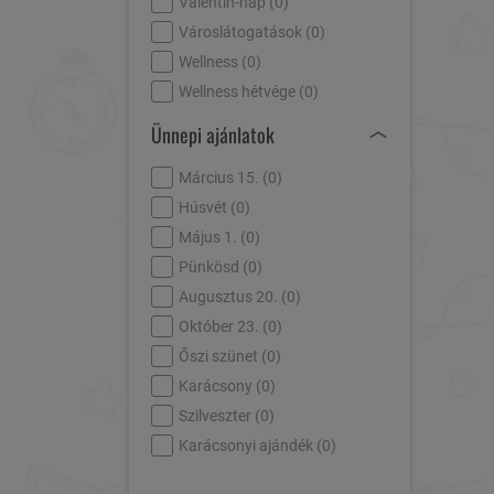
Valentin-nap (
0
)
Városlátogatások (
0
)
Wellness (
0
)
Wellness hétvége (
0
)
Ünnepi ajánlatok
Március 15. (
0
)
Húsvét (
0
)
Május 1. (
0
)
Pünkösd (
0
)
Augusztus 20. (
0
)
Október 23. (
0
)
Őszi szünet (
0
)
Karácsony (
0
)
Szilveszter (
0
)
Karácsonyi ajándék (
0
)