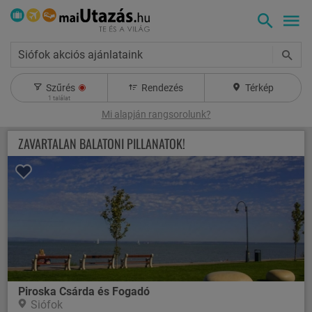
Siófok akciós ajánlataink
Szűrés
Rendezés
Térkép
1
találat
Mi alapján rangsorolunk?
ZAVARTALAN BALATONI PILLANATOK!
Piroska Csárda és Fogadó
Siófok