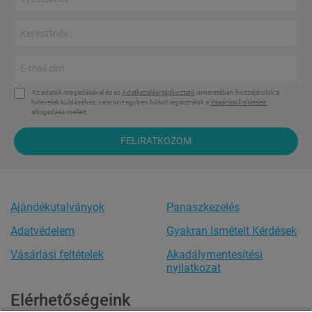
Az adatok megadásával és az
Adatkezelési tájékoztató
ismeretében hozzájárulok a
hírlevelek küldéséhez, valamint egyben fiókot regisztrálok a
Vásárlási Feltételek
elfogadása mellett.
FELIRATKOZOM
Ajándékutalványok
Panaszkezelés
Adatvédelem
Gyakran Ismételt Kérdések
Vásárlási feltételek
Akadálymentesítési
nyilatkozat
Elérhetőségeink