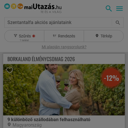
Szentantalfa akciós ajánlataink
Szűrés
Rendezés
Térkép
1
találat
Mi alapján rangsorolunk?
BORKALAND ÉLMÉNYCSOMAG 2026
-12%
9 különböző szállodában felhasználható
Magyarország