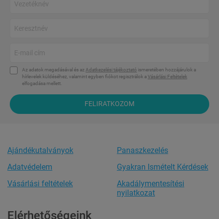
Az adatok megadásával és az
Adatkezelési tájékoztató
ismeretében hozzájárulok a
hírlevelek küldéséhez, valamint egyben fiókot regisztrálok a
Vásárlási Feltételek
elfogadása mellett.
FELIRATKOZOM
Ajándékutalványok
Panaszkezelés
Adatvédelem
Gyakran Ismételt Kérdések
Vásárlási feltételek
Akadálymentesítési
nyilatkozat
Elérhetőségeink